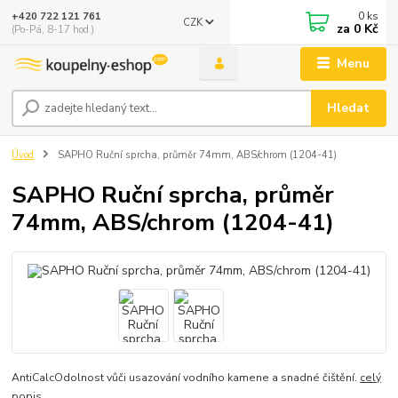
0
ks
+420 722 121 761
CZK
za
0 Kč
(Po-Pá, 8-17 hod.)
Menu
Hledat
Úvod
SAPHO Ruční sprcha, průměr 74mm, ABS/chrom (1204-41)
SAPHO Ruční sprcha, průměr
74mm, ABS/chrom (1204-41)
AntiCalcOdolnost vůči usazování vodního kamene a snadné čištění.
celý
popis