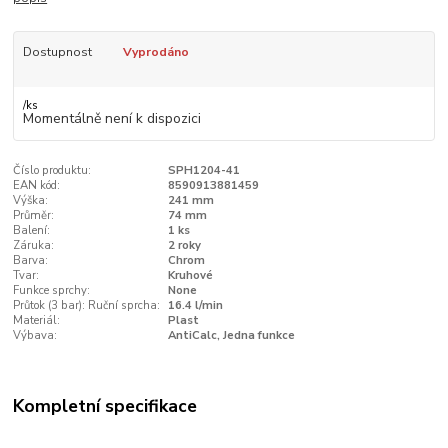
Dostupnost
Vyprodáno
/
ks
Momentálně není k dispozici
Číslo produktu:
SPH1204-41
EAN kód:
8590913881459
Výška:
241 mm
Průměr:
74 mm
Balení:
1 ks
Záruka:
2 roky
Barva:
Chrom
Tvar:
Kruhové
Funkce sprchy:
None
Průtok (3 bar): Ruční sprcha:
16.4 l/min
Materiál:
Plast
Výbava:
AntiCalc, Jedna funkce
Kompletní specifikace