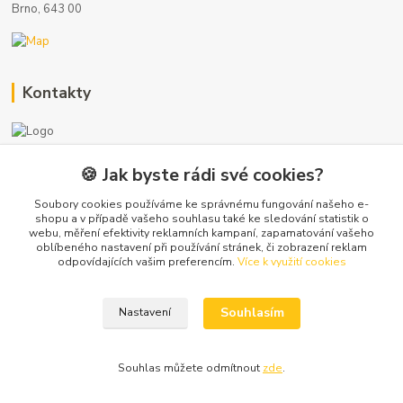
Brno, 643 00
Kontakty
🍪 Jak byste rádi své cookies?
+420 722 121 761
(Po-Pá, 8-17 hod.)
Soubory cookies používáme ke správnému fungování našeho e-
shopu a v případě vašeho souhlasu také ke sledování statistik o
webu, měření efektivity reklamních kampaní, zapamatování vašeho
info@koupelny-eshop.com
oblíbeného nastavení při používání stránek, či zobrazení reklam
odpovídajících vašim preferencím.
Více k využití cookies
Souhlasím
Nastavení
Copyright 2020-2025 © Sanitrade s.r.o. Všechna práva vyhrazena.
Souhlas můžete odmítnout
zde
.
Vytvořeno na
Eshop-rychle.cz