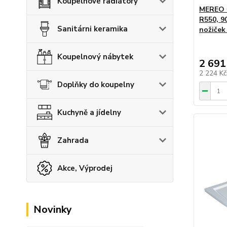
Koupelnové radiátory
MEREO Č
R550, 9
Sanitárni keramika
nožiček
Koupelnový nábytek
2 691
2 224 K
Doplňky do koupelny
Kuchyně a jídelny
Zahrada
Akce, Výprodej
Novinky