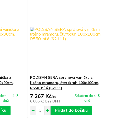
ička z
POLYSAN SERA sprchová vanička z
90x90cm,
litého mramoru, čtvrtkruh 100x100cm,
R550, bílá (62111)
7 267 Kč
adem do 4–8
Skladem do 4–8
/
ks
dnů
dnů
6 006 Kč
bez DPH
šíku
Přidat do košíku