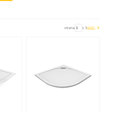
strana
z 3
další