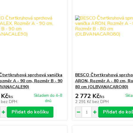
tvrtkruhová sprchová vanička
BESCO Čtvrtkruhová sprcho
ozměr A - 90 cm, Rozměr B - 90
ARON, Rozměr A - 80 cm, Ro
BVANACALE90)
80 cm (OLBVANACARO80)
 Kč
2 772 Kč
Skladem do 4–8
Skl
/
ks
/
ks
dnů
č
bez DPH
2 291 Kč
bez DPH
Přidat do košíku
Přidat do ko