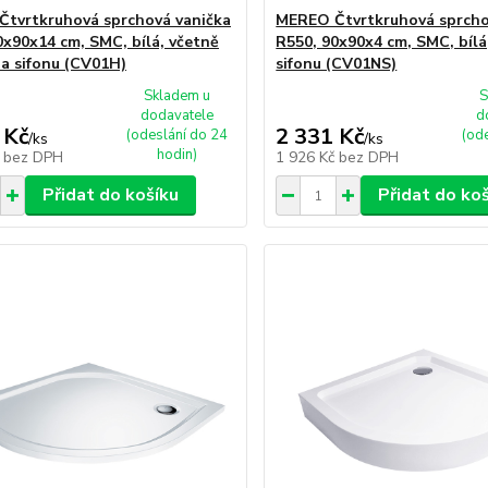
tvrtkruhová sprchová vanička
MEREO Čtvrtkruhová sprcho
0x90x14 cm, SMC, bílá, včetně
R550, 90x90x4 cm, SMC, bílá
 a sifonu (CV01H)
sifonu (CV01NS)
Skladem u
S
dodavatele
d
 Kč
2 331 Kč
(odeslání do 24
(od
/
ks
/
ks
hodin)
č
bez DPH
1 926 Kč
bez DPH
Přidat do košíku
Přidat do ko