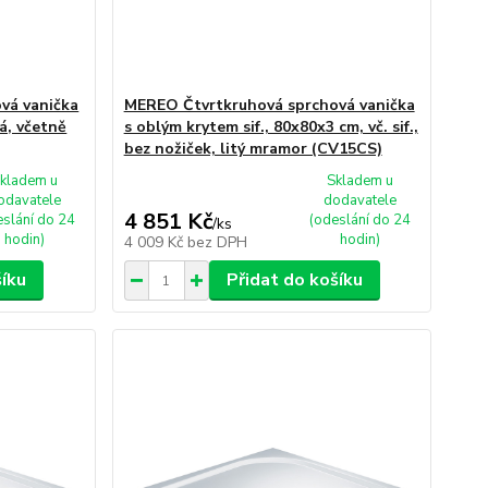
vá vanička
MEREO Čtvrtkruhová sprchová vanička
á, včetně
s oblým krytem sif., 80x80x3 cm, vč. sif.,
bez nožiček, litý mramor (CV15CS)
kladem u
Skladem u
odavatele
dodavatele
4 851 Kč
eslání do 24
(odeslání do 24
/
ks
hodin)
hodin)
4 009 Kč
bez DPH
šíku
Přidat do košíku