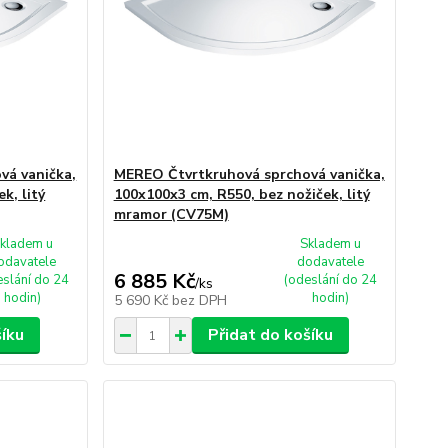
vá vanička,
MEREO Čtvrtkruhová sprchová vanička,
k, litý
100x100x3 cm, R550, bez nožiček, litý
mramor (CV75M)
kladem u
Skladem u
odavatele
dodavatele
6 885 Kč
eslání do 24
(odeslání do 24
/
ks
hodin)
hodin)
5 690 Kč
bez DPH
šíku
Přidat do košíku