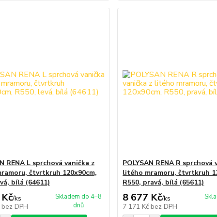
 RENA L sprchová vanička z
POLYSAN RENA R sprchová v
mramoru, čtvrtkruh 120x90cm,
litého mramoru, čtvrtkruh 
vá, bílá (64611)
R550, pravá, bílá (65611)
 Kč
8 677 Kč
Skladem do 4–8
Skl
/
ks
/
ks
dnů
č
bez DPH
7 171 Kč
bez DPH