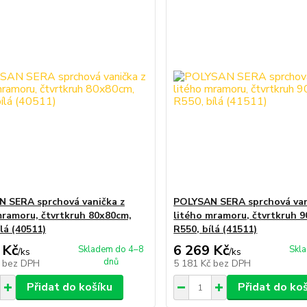
 SERA sprchová vanička z
POLYSAN SERA sprchová van
mramoru, čtvrtkruh 80x80cm,
litého mramoru, čtvrtkruh 
lá (40511)
R550, bílá (41511)
 Kč
6 269 Kč
Skladem do 4–8
Skl
/
ks
/
ks
dnů
č
bez DPH
5 181 Kč
bez DPH
Přidat do košíku
Přidat do ko