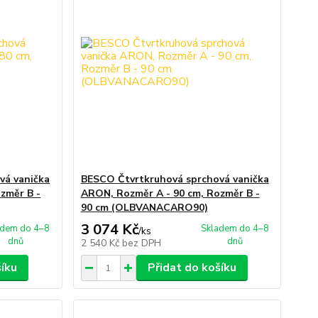
vá vanička
BESCO Čtvrtkruhová sprchová vanička
změr B -
ARON, Rozměr A - 90 cm, Rozměr B -
90 cm (OLBVANACARO90)
3 074 Kč
adem do 4–8
Skladem do 4–8
/
ks
dnů
dnů
2 540 Kč
bez DPH
šíku
Přidat do košíku