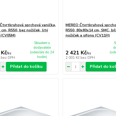
tvrtkruhová sprchová vanička,
MEREO Čtvrtkruhová sprcho
cm, R550, bez nožiček, litý
R550, 80x80x14 cm, SMC, bíl
 (CV05M)
nožiček a sifonu (CV11H)
Skladem u
S
dodavatele
d
 Kč
2 421 Kč
(odeslání do 24
(od
/
ks
/
ks
hodin)
č
bez DPH
2 001 Kč
bez DPH
Přidat do košíku
Přidat do ko