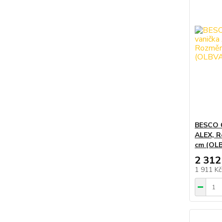
BESCO Č
ALEX, R
cm (OL
2 312
1 911 K