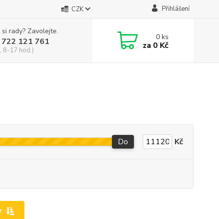
Přihlášení
CZK
 si rady? Zavolejte.
0
ks
 722 121 761
za
0 Kč
, 8-17 hod.)
Do
Kč
y