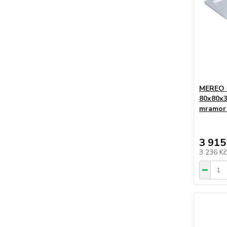
MEREO Č
80x80x3 
mramor
3 915
3 236 K