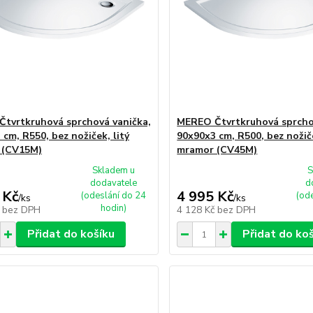
tvrtkruhová sprchová vanička,
MEREO Čtvrtkruhová sprcho
cm, R550, bez nožiček, litý
90x90x3 cm, R500, bez nožiče
 (CV15M)
mramor (CV45M)
Skladem u
S
dodavatele
d
 Kč
4 995 Kč
(odeslání do 24
(od
/
ks
/
ks
hodin)
č
bez DPH
4 128 Kč
bez DPH
Přidat do košíku
Přidat do ko