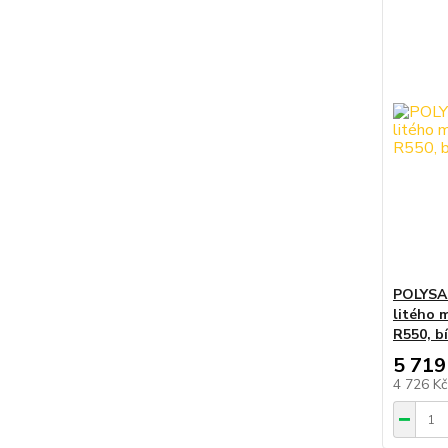
POLYSAN
litého 
R550, bí
5 719
4 726 K