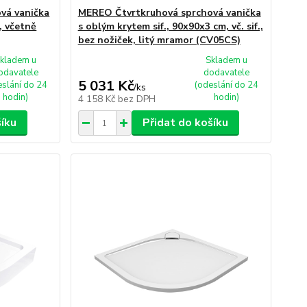
vá vanička
MEREO Čtvrtkruhová sprchová vanička
, včetně
s oblým krytem sif., 90x90x3 cm, vč. sif.,
bez nožiček, litý mramor (CV05CS)
kladem u
Skladem u
odavatele
dodavatele
5 031 Kč
eslání do 24
(odeslání do 24
/
ks
hodin)
hodin)
4 158 Kč
bez DPH
šíku
Přidat do košíku