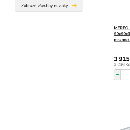
Zobrazit všechny novinky
MEREO Č
90x90x3 
mramor
3 915
3 236 K