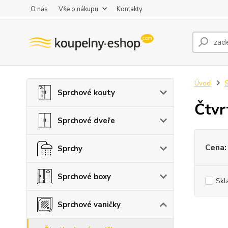
O nás
Vše o nákupu
Kontakty
Úvod
S
Sprchové kouty
Čtvr
Sprchové dveře
Cena:
Sprchy
Sprchové boxy
Skl
Sprchové vaničky