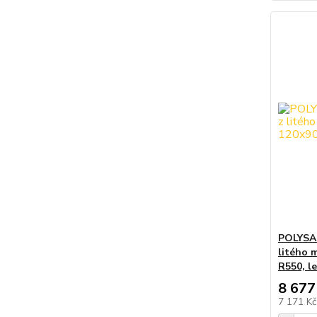
POLYSAN
litého 
R550, le
8 677
7 171 K