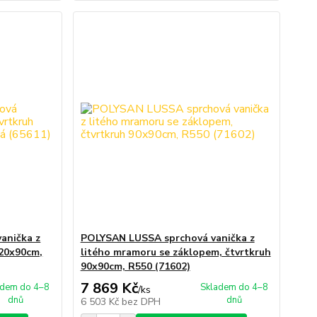
anička z
POLYSAN LUSSA sprchová vanička z
120x90cm,
litého mramoru se záklopem, čtvrtkruh
90x90cm, R550 (71602)
7 869 Kč
adem do 4–8
Skladem do 4–8
/
ks
dnů
dnů
6 503 Kč
bez DPH