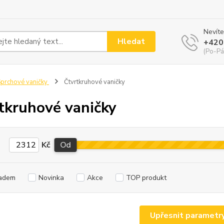
Nevíte
Hledat
+420
(Po-Pá
prchové vaničky
Čtvrtkruhové vaničky
tkruhové vaničky
Kč
Od
adem
Novinka
Akce
TOP produkt
Upřesnit parametr