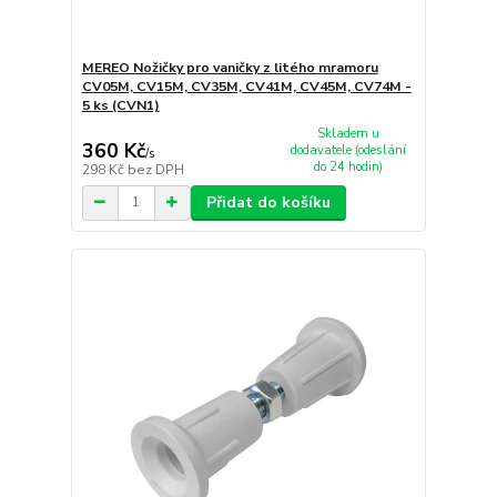
MEREO Nožičky pro vaničky z litého mramoru
CV05M, CV15M, CV35M, CV41M, CV45M, CV74M -
5 ks (CVN1)
Skladem u
360 Kč
dodavatele (odeslání
/
s
do 24 hodin)
298 Kč
bez DPH
Přidat do košíku