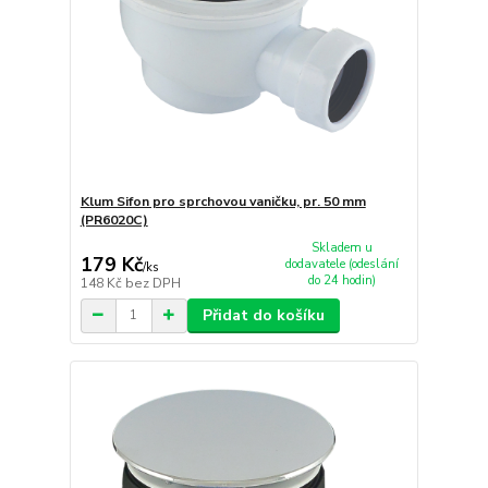
Klum Sifon pro sprchovou vaničku, pr. 50 mm
(PR6020C)
Skladem u
179 Kč
dodavatele (odeslání
/
ks
do 24 hodin)
148 Kč
bez DPH
Přidat do košíku