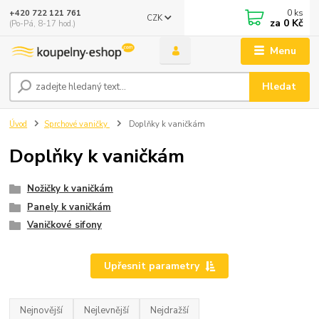
0
ks
+420 722 121 761
CZK
za
0 Kč
(Po-Pá, 8-17 hod.)
Menu
Hledat
Úvod
Sprchové vaničky
Doplňky k vaničkám
Doplňky k vaničkám
Nožičky k vaničkám
Panely k vaničkám
Vaničkové sifony
Upřesnit parametry
Nejnovější
Nejlevnější
Nejdražší