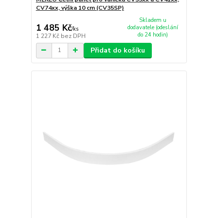
CV74xx, výška 10 cm (CV35SP)
Skladem u
1 485 Kč
dodavatele (odeslání
/
ks
do 24 hodin)
1 227 Kč
bez DPH
Přidat do košíku