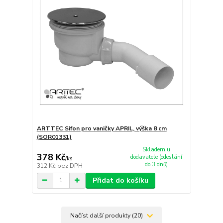
ARTTEC Sifon pro vaničky APRIL, výška 8 cm
(SOR01331)
Skladem u
378 Kč
dodavatele (odeslání
/
ks
do 3 dnů)
312 Kč
bez DPH
Přidat do košíku
Načíst další produkty (20)