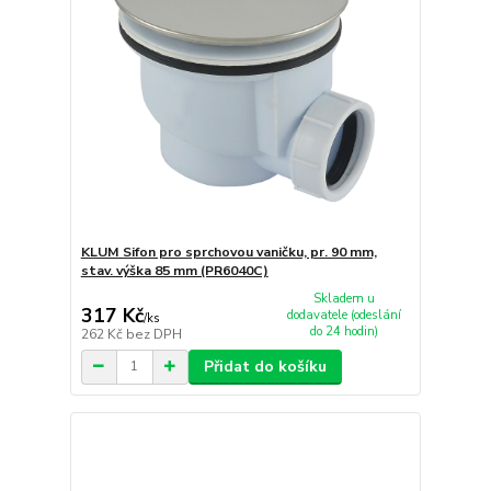
KLUM Sifon pro sprchovou vaničku, pr. 90 mm,
stav. výška 85 mm (PR6040C)
Skladem u
317 Kč
dodavatele (odeslání
/
ks
do 24 hodin)
262 Kč
bez DPH
Přidat do košíku