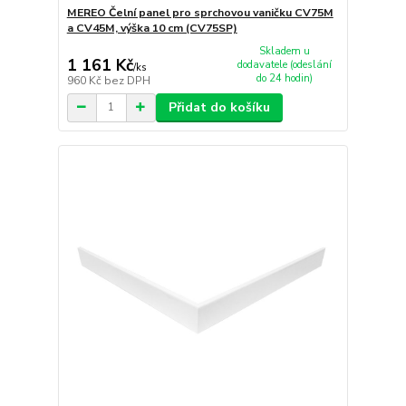
MEREO Čelní panel pro sprchovou vaničku CV75M
a CV45M, výška 10 cm (CV75SP)
Skladem u
1 161 Kč
dodavatele (odeslání
/
ks
do 24 hodin)
960 Kč
bez DPH
Přidat do košíku