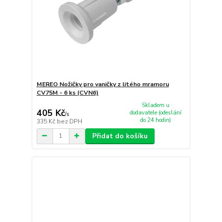
MEREO Nožičky pro vaničky z litého mramoru
CV75M - 6 ks (CVN6)
Skladem u
405 Kč
dodavatele (odeslání
/
s
do 24 hodin)
335 Kč
bez DPH
Přidat do košíku