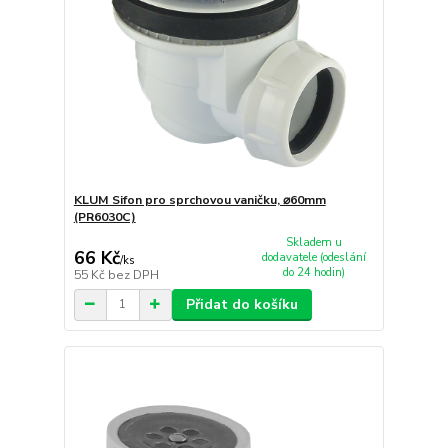
KLUM Sifon pro sprchovou vaničku, ⌀60mm
(PR6030C)
Skladem u
66 Kč
dodavatele (odeslání
/
ks
do 24 hodin)
55 Kč
bez DPH
Přidat do košíku