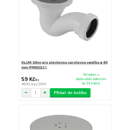
KLUM Sifon pro plechovou sprchovou vaničku ø 60
mm (PR6031C)
Skladem u
59 Kč
dodavatele (odeslání
/
ks
do 24 hodin)
49 Kč
bez DPH
Přidat do košíku