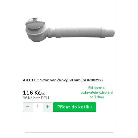
ARTTEC Sifon vaničkový 50 mm (SOR00292)
Skladem u
116 Kč
dodavatele (odeslání
/
ks
do 3 dnů)
96 Kč
bez DPH
Přidat do košíku