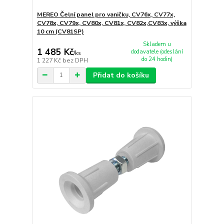
MEREO Čelní panel pro vaničku, CV76x, CV77x,
CV78x, CV79x, CV80x, CV81x, CV82x,CV83x, výška
10 cm (CV81SP)
Skladem u
1 485 Kč
dodavatele (odeslání
/
ks
do 24 hodin)
1 227 Kč
bez DPH
Přidat do košíku