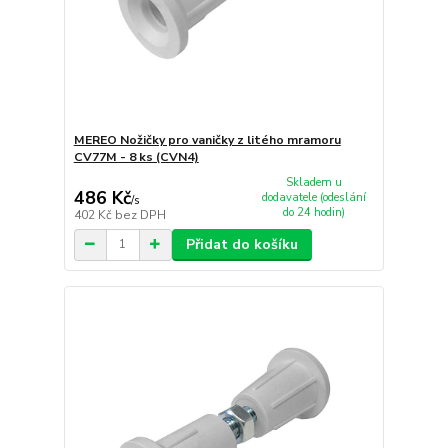
MEREO Nožičky pro vaničky z litého mramoru
CV77M - 8 ks (CVN4)
Skladem u
486 Kč
dodavatele (odeslání
/
s
do 24 hodin)
402 Kč
bez DPH
Přidat do košíku