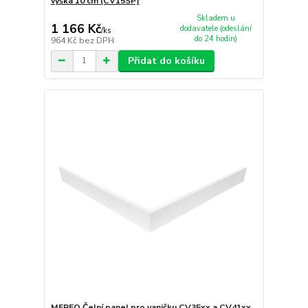
výška 10 cm (CV15SP)
Skladem u
1 166 Kč
dodavatele (odeslání
/
ks
do 24 hodin)
964 Kč
bez DPH
Přidat do košíku
MEREO Čelní panel pro vaničku CV35xx a CV41xx,