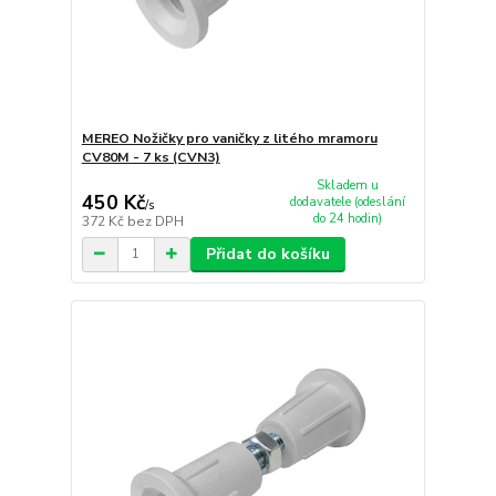
MEREO Nožičky pro vaničky z litého mramoru
CV80M - 7 ks (CVN3)
Skladem u
450 Kč
dodavatele (odeslání
/
s
do 24 hodin)
372 Kč
bez DPH
Přidat do košíku