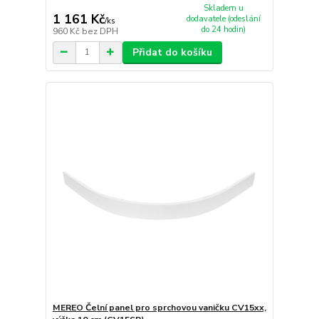
Skladem u
1 161 Kč
dodavatele (odeslání
/
ks
do 24 hodin)
960 Kč
bez DPH
Přidat do košíku
MEREO Čelní panel pro sprchovou vaničku CV15xx,