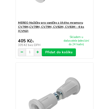
MEREO Nožičky pro vaničky z litého mramoru
CV76M,CV78M, CV79M, CV82M, CV83M - 6 ks
(CVN2)
Skladem u
405 Kč
dodavatele (odeslání
/
s
do 24 hodin)
335 Kč
bez DPH
Přidat do košíku