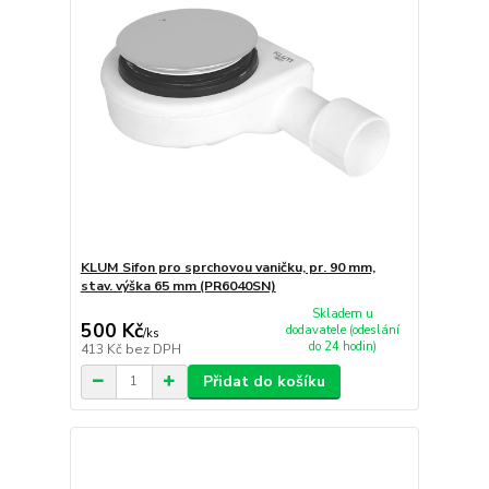
KLUM Sifon pro sprchovou vaničku, pr. 90 mm,
stav. výška 65 mm (PR6040SN)
Skladem u
500 Kč
dodavatele (odeslání
/
ks
do 24 hodin)
413 Kč
bez DPH
Přidat do košíku