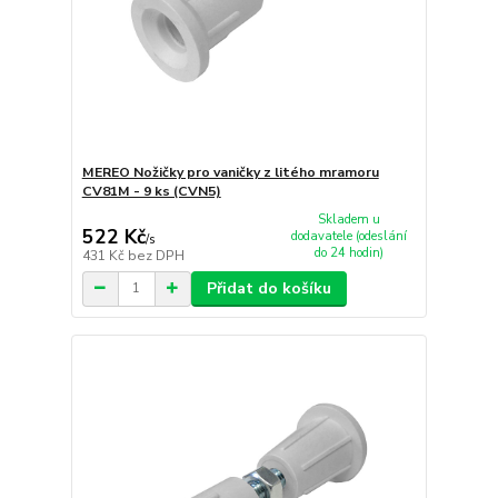
MEREO Nožičky pro vaničky z litého mramoru
CV81M - 9 ks (CVN5)
Skladem u
522 Kč
dodavatele (odeslání
/
s
do 24 hodin)
431 Kč
bez DPH
Přidat do košíku