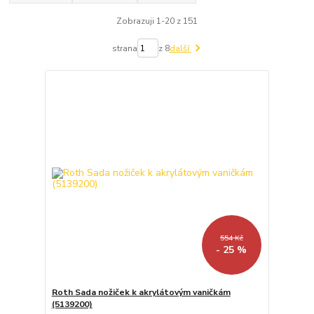
Zobrazuji 1-20 z 151
strana
z 8
další
554 Kč
- 25 %
Roth Sada nožiček k akrylátovým vaničkám
(5139200)