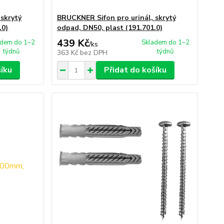
 skrytý
BRUCKNER Sifon pro urinál, skrytý
.0)
odpad, DN50, plast (191.701.0)
439 Kč
adem do 1–2
Skladem do 1–2
/
ks
týdnů
týdnů
363 Kč
bez DPH
šíku
Přidat do košíku