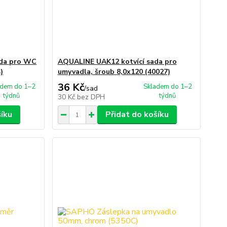
ada pro WC
AQUALINE UAK12 kotvící sada pro
)
umyvadla, šroub 8,0x120 (40027)
36 Kč
adem do 1–2
Skladem do 1–2
/
sad
týdnů
týdnů
30 Kč
bez DPH
šíku
Přidat do košíku