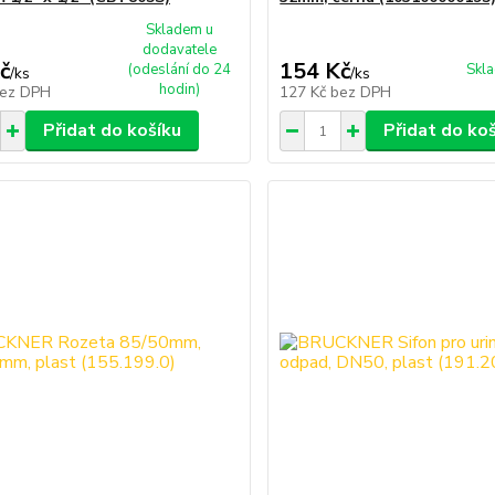
Skladem u
dodavatele
č
154 Kč
(odeslání do 24
Skl
/
ks
/
ks
hodin)
ez DPH
127 Kč
bez DPH
Přidat do košíku
Přidat do ko