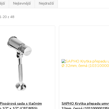
jší
Nejlevnější
Nejdražší
1-20 z 48
isoárová sada s tlačným
SAPHO Krytka přepadu umy
m 1/2" x 1/2" (CBT805S)
32mm, černá (103100000195