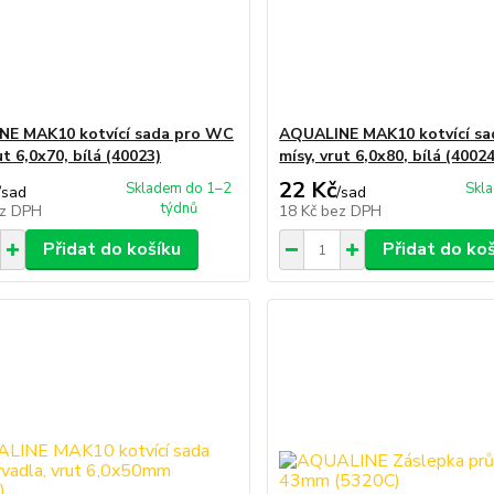
E MAK10 kotvící sada pro WC
AQUALINE MAK10 kotvící s
ut 6,0x70, bílá (40023)
mísy, vrut 6,0x80, bílá (40024
22 Kč
Skladem do 1–2
Skl
/
sad
/
sad
týdnů
z DPH
18 Kč
bez DPH
Přidat do košíku
Přidat do ko