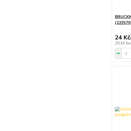
BRUCKN
(223570
24 Kč
20 Kč
be