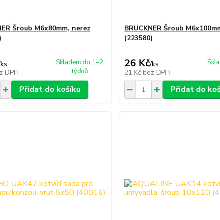
ER Šroub M6x80mm, nerez
BRUCKNER Šroub M6x100mm
)
(223580)
26 Kč
Skladem do 1–2
Skl
/
ks
/
ks
týdnů
z DPH
21 Kč
bez DPH
Přidat do košíku
Přidat do ko