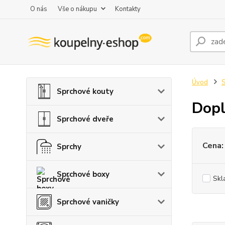
O nás
Vše o nákupu
Kontakty
Úvod
S
Sprchové kouty
Dopl
Sprchové dveře
Cena:
Sprchy
Sprchové boxy
Skl
Sprchové vaničky