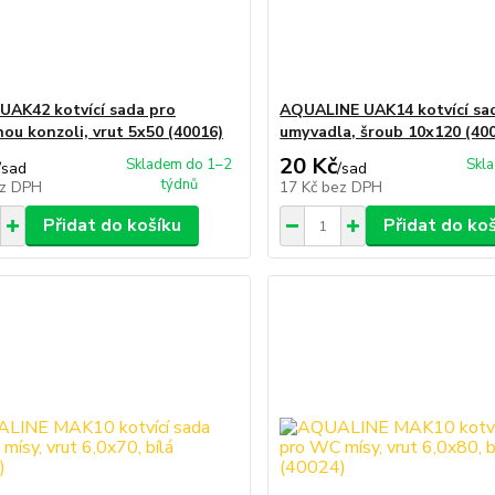
AK42 kotvící sada pro
AQUALINE UAK14 kotvící sa
ou konzoli, vrut 5x50 (40016)
umyvadla, šroub 10x120 (40
20 Kč
Skladem do 1–2
Skl
/
sad
/
sad
týdnů
z DPH
17 Kč
bez DPH
Přidat do košíku
Přidat do ko