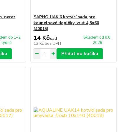
, nerez
SAPHO UAK 6 kotvící sada pro
koupelnové doplňky, vrut 4,5x60
(40015)
14 Kč
adem do 1–2
Skladem od 8.8.
/
sad
týdnů
2026
12 Kč
bez DPH
šíku
Přidat do košíku