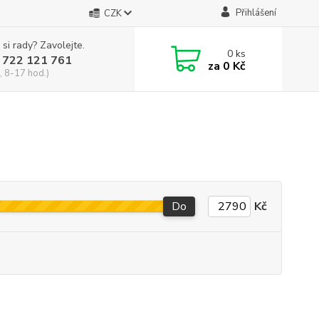
Přihlášení
CZK
 si rady? Zavolejte.
0
ks
 722 121 761
za
0 Kč
, 8-17 hod.)
Do
Kč