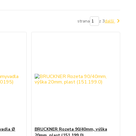
strana
z 3
další
vadla Ø
BRUCKNER Rozeta 90/40mm, výška
)
20mm, plast (151.199.0)