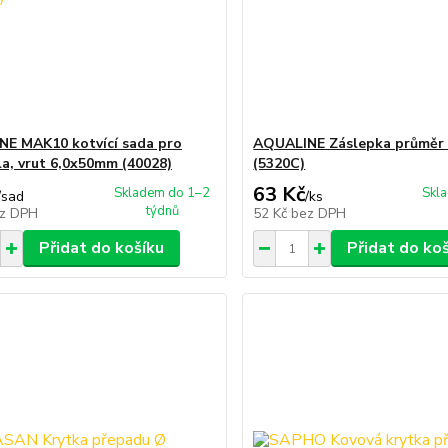
E MAK10 kotvící sada pro
AQUALINE Záslepka průměr
a, vrut 6,0x50mm (40028)
(5320C)
63 Kč
Skladem do 1–2
Skl
/
sad
/
ks
týdnů
z DPH
52 Kč
bez DPH
Přidat do košíku
Přidat do ko