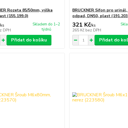
ER Rozeta 85/50mm, výška
BRUCKNER Sifon pro urinál,
ast (155.199.0)
odpad, DN50, plast (191.203
321 Kč
Skladem do 1–2
Skl
/
ks
/
ks
týdnů
z DPH
265 Kč
bez DPH
Přidat do košíku
Přidat do ko