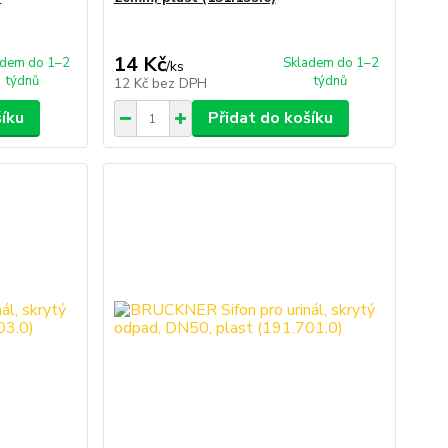
14 Kč
adem do 1–2
Skladem do 1–2
/
ks
týdnů
týdnů
12 Kč
bez DPH
šíku
Přidat do košíku