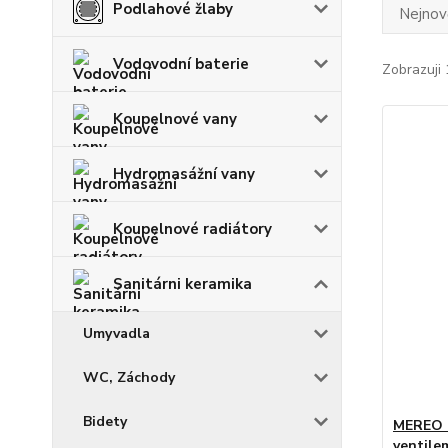
Podlahové žlaby
Nejnově
Vodovodní baterie
Zobrazuji 
Koupelnové vany
Hydromasážní vany
Koupelnové radiátory
Sanitárni keramika
Umyvadla
WC, Záchody
Bidety
MEREO P
ventile