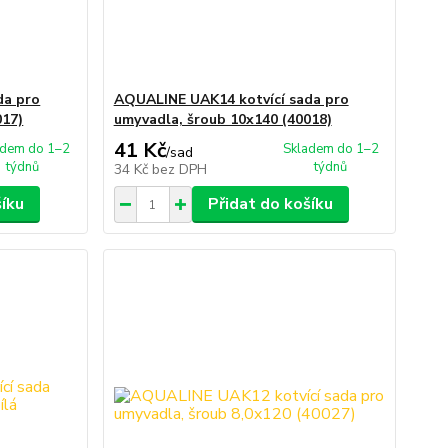
da pro
AQUALINE UAK14 kotvící sada pro
017)
umyvadla, šroub 10x140 (40018)
41 Kč
adem do 1–2
Skladem do 1–2
/
sad
týdnů
týdnů
34 Kč
bez DPH
šíku
Přidat do košíku