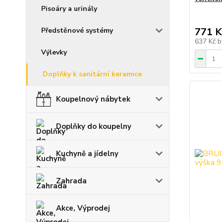
Pisoáry a urinály
771 K
Předstěnové systémy
637 Kč
b
Výlevky
Doplňky k sanitární keramice
Koupelnový nábytek
Doplňky do koupelny
Kuchyně a jídelny
Zahrada
Akce, Výprodej