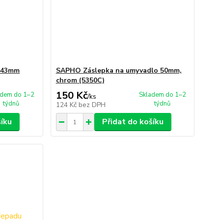
 43mm
SAPHO Záslepka na umyvadlo 50mm,
chrom (5350C)
150 Kč
adem do 1–2
Skladem do 1–2
/
ks
týdnů
týdnů
124 Kč
bez DPH
šíku
Přidat do košíku