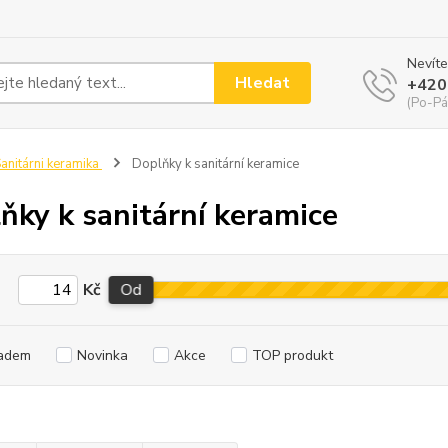
Nevíte
Hledat
+420
(Po-Pá
anitárni keramika
Doplňky k sanitární keramice
ňky k sanitární keramice
Kč
Od
adem
Novinka
Akce
TOP produkt