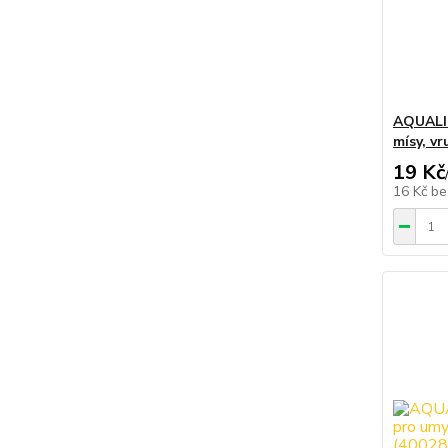
AQUALIN
mísy, vr
19 Kč
16 Kč
be