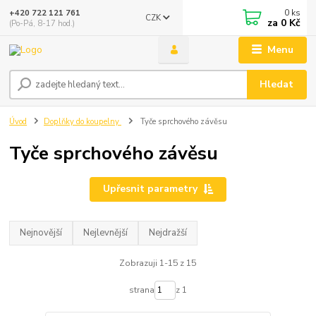
0
ks
+420 722 121 761
CZK
za
0 Kč
(Po-Pá, 8-17 hod.)
Menu
Hledat
Úvod
Doplňky do koupelny
Tyče sprchového závěsu
Tyče sprchového závěsu
Upřesnit parametry
Nejnovější
Nejlevnější
Nejdražší
Zobrazuji 1-15 z 15
strana
z 1