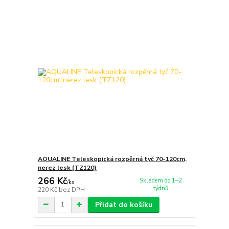
AQUALINE Teleskopická rozpěrná tyč 70-120cm,
nerez lesk (TZ120)
266 Kč
Skladem do 1–2
/
ks
týdnů
220 Kč
bez DPH
Přidat do košíku