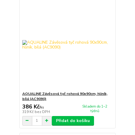
AQUALINE Závěsová tyč rohová 90x90cm, hliník,
bílá (AC9090)
386 Kč
Skladem do 1–2
/
ks
týdnů
319 Kč
bez DPH
Přidat do košíku