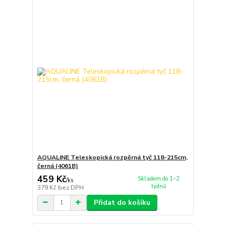
AQUALINE Teleskopická rozpěrná tyč 118-215cm,
černá (4061B)
459 Kč
Skladem do 1–2
/
ks
týdnů
379 Kč
bez DPH
Přidat do košíku