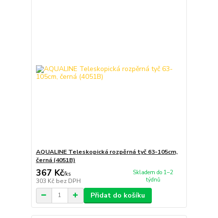
AQUALINE Teleskopická rozpěrná tyč 63-105cm,
černá (4051B)
367 Kč
Skladem do 1–2
/
ks
týdnů
303 Kč
bez DPH
Přidat do košíku