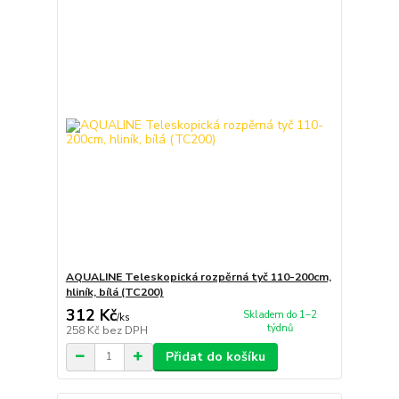
AQUALINE Teleskopická rozpěrná tyč 110-200cm,
hliník, bílá (TC200)
312 Kč
Skladem do 1–2
/
ks
týdnů
258 Kč
bez DPH
Přidat do košíku