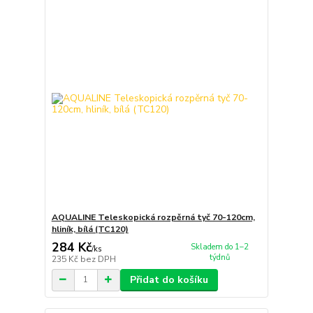
AQUALINE Teleskopická rozpěrná tyč 70-120cm,
hliník, bílá (TC120)
284 Kč
Skladem do 1–2
/
ks
týdnů
235 Kč
bez DPH
Přidat do košíku