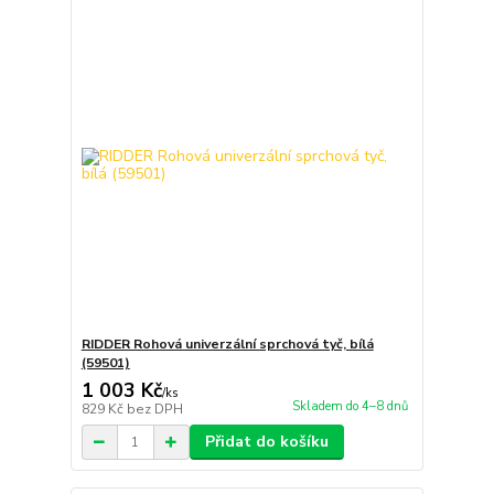
RIDDER Rohová univerzální sprchová tyč, bílá
(59501)
1 003 Kč
/
ks
Skladem do 4–8 dnů
829 Kč
bez DPH
Přidat do košíku