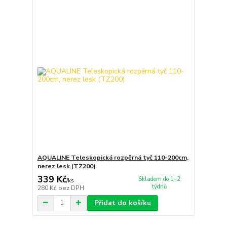
AQUALINE Teleskopická rozpěrná tyč 110-200cm,
nerez lesk (TZ200)
339 Kč
Skladem do 1–2
/
ks
týdnů
280 Kč
bez DPH
Přidat do košíku