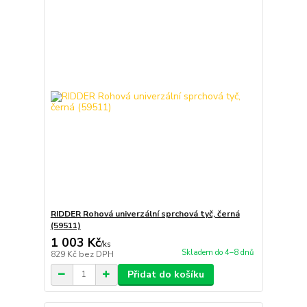
RIDDER Rohová univerzální sprchová tyč, černá
(59511)
1 003 Kč
/
ks
Skladem do 4–8 dnů
829 Kč
bez DPH
Přidat do košíku