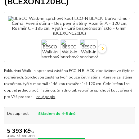
(BCEXON120BC)
Exkluzivní Walk-in sprchová zástěna ECO-N BLACK, dodáváme ve čtyřech
rozměrech. Sprchovou zástěnu tvoří pouze čelní stěna, která je zajištěna
rozpěrnou tyčí s maximální délkou roztažení až 120 cm. Čelní stěnu lze
doplnit jednou boční stěnou. Snadno tak vytvoříte sprchový kout přesně
pro Váš prostor....
celý popis
Dostupnost
Skladem do 4–8 dnů
5 393 Kč
/
ks
4 457 Kč
bez DPH