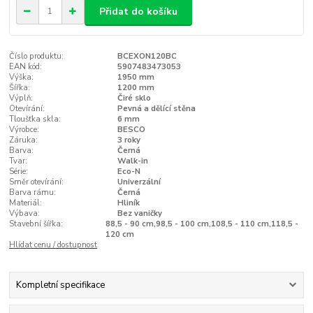
Přidat do košíku
Číslo produktu:
BCEXON120BC
EAN kód:
5907483473053
Výška:
1950 mm
Šířka:
1200 mm
Výplň:
Čiré sklo
Otevírání:
Pevná a dělící stěna
Tloušťka skla:
6 mm
Výrobce:
BESCO
Záruka:
3 roky
Barva:
Černá
Tvar:
Walk-in
Série:
Eco-N
Směr otevírání:
Univerzální
Barva rámu:
Černá
Materiál:
Hliník
Výbava:
Bez vaničky
Stavební šířka:
88,5 - 90 cm,98,5 - 100 cm,108,5 - 110 cm,118,5 -
120 cm
Hlídat cenu / dostupnost
Kompletní specifikace