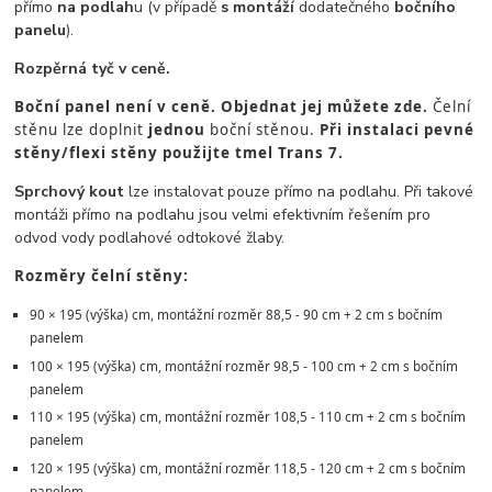
přímo
na podlah
u (v případě
s montáží
dodatečného
bočního
panelu
).
Rozpěrná tyč v ceně.
Boční panel není v ceně. Objednat jej můžete zde.
Čelní
stěnu lze doplnit
jednou
boční stěnou.
Při instalaci pevné
stěny/flexi stěny použijte tmel Trans 7.
Sprchový kout
lze instalovat pouze přímo na podlahu. Při takové
montáži přímo na podlahu jsou velmi efektivním řešením pro
odvod vody podlahové odtokové žlaby.
Rozměry čelní stěny:
90 × 195 (výška) cm, montážní rozměr 88,5 - 90 cm + 2 cm s bočním
panelem
100 × 195 (výška) cm, montážní rozměr 98,5 - 100 cm + 2 cm s bočním
panelem
110 × 195 (výška) cm, montážní rozměr 108,5 - 110 cm + 2 cm s bočním
panelem
120 × 195 (výška) cm, montážní rozměr 118,5 - 120 cm + 2 cm s bočním
panelem