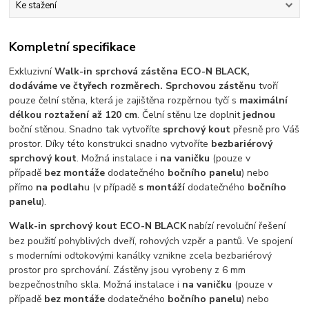
Ke stažení
Kompletní specifikace
Exkluzivní
Walk-in sprchová zástěna ECO-N BLACK,
dodáváme ve čtyřech rozměrech.
Sprchovou zástěnu
tvoří
pouze čelní stěna, která je zajištěna rozpěrnou tyčí s
maximální
délkou roztažení až 120 cm
. Čelní stěnu lze doplnit
jednou
boční stěnou. Snadno tak vytvoříte
sprchový kout
přesně pro Váš
prostor. Díky této konstrukci snadno vytvoříte
bezbariérový
sprchový kout
. Možná instalace i
na vaničku
(pouze v
případě
bez montáže
dodatečného
bočního panelu
) nebo
přímo
na podlah
u (v případě
s montáží
dodatečného
bočního
panelu
).
Walk-in sprchový kout
ECO-N BLACK
nabízí revoluční řešení
bez použití pohyblivých dveří, rohových vzpěr a pantů. Ve spojení
s moderními odtokovými kanálky vznikne zcela bezbariérový
prostor pro sprchování. Zástěny jsou vyrobeny z 6 mm
bezpečnostního skla. Možná instalace i
na vaničku
(pouze v
případě
bez montáže
dodatečného
bočního panelu
) nebo