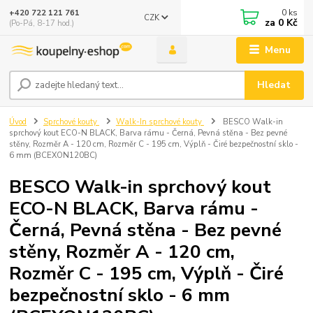
0
ks
+420 722 121 761
CZK
za
0 Kč
(Po-Pá, 8-17 hod.)
Menu
Hledat
Úvod
Sprchové kouty
Walk-In sprchové kouty
BESCO Walk-in
sprchový kout ECO-N BLACK, Barva rámu - Černá, Pevná stěna - Bez pevné
stěny, Rozměr A - 120 cm, Rozměr C - 195 cm, Výplň - Čiré bezpečnostní sklo -
6 mm (BCEXON120BC)
BESCO Walk-in sprchový kout
ECO-N BLACK, Barva rámu -
Černá, Pevná stěna - Bez pevné
stěny, Rozměr A - 120 cm,
Rozměr C - 195 cm, Výplň - Čiré
bezpečnostní sklo - 6 mm