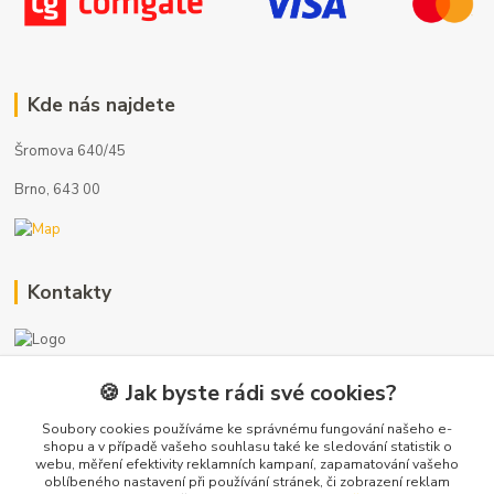
Kde nás najdete
Šromova 640/45
Brno, 643 00
Kontakty
🍪 Jak byste rádi své cookies?
+420 722 121 761
(Po-Pá, 8-17 hod.)
Soubory cookies používáme ke správnému fungování našeho e-
shopu a v případě vašeho souhlasu také ke sledování statistik o
webu, měření efektivity reklamních kampaní, zapamatování vašeho
info@koupelny-eshop.com
oblíbeného nastavení při používání stránek, či zobrazení reklam