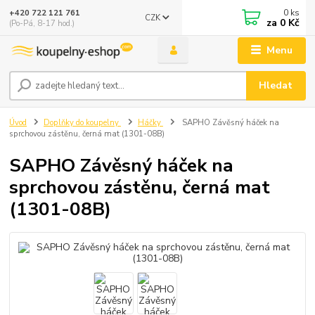
0
ks
+420 722 121 761
CZK
za
0 Kč
(Po-Pá, 8-17 hod.)
Menu
Hledat
Úvod
Doplňky do koupelny
Háčky
SAPHO Závěsný háček na
sprchovou zástěnu, černá mat (1301-08B)
SAPHO Závěsný háček na
sprchovou zástěnu, černá mat
(1301-08B)