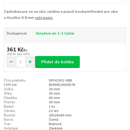
Zavěsí/nasune se na sklo zástěny a pojistí šroubemVhodné pro sklo
o tloušťce 6-8 mm
celý popis
Dostupnost
Skladem do 1–2 týdnů
361 Kč
/
ks
298 Kč
bez DPH
Přidat do košíku
Číslo produktu:
SPH1301-08B
EAN kód:
8590913920578
Výška:
20 mm
Šířka:
20 mm
Hloubka:
40 mm
Průměr:
20 mm
Balení:
1 ks
Záruka:
12 let
Rozměr:
20x20x40 mm
Barva:
Černá
Tvar:
Kruhové
Instalace:
Závěsná