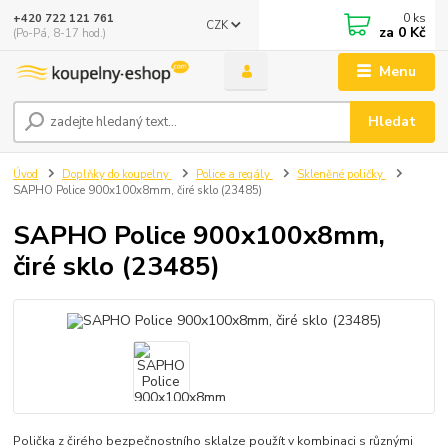
0
ks
+420 722 121 761
CZK
za
0 Kč
(Po-Pá, 8-17 hod.)
Menu
Hledat
Úvod
Doplňky do koupelny
Police a regály
Skleněné poličky
SAPHO Police 900x100x8mm, čiré sklo (23485)
SAPHO Police 900x100x8mm,
čiré sklo (23485)
Polička z čirého bezpečnostního sklalze použít v kombinaci s různými