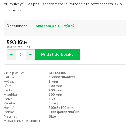
druhy úchytů - viz příslušenstvímateriál: tvrzené čiré bezpečnostní sklo
celý popis
Dostupnost
Skladem do 1–2 týdnů
593 Kč
/
ks
490 Kč
bez DPH
Přidat do košíku
Číslo produktu:
SPH23485
EAN kód:
8590913846823
Výška:
8 mm
Šířka:
900 mm
Délka:
900 mm
Hloubka:
100 mm
Balení:
1 ks
Záruka:
2 roky
Rozměr:
900x8x100 mm
Barva:
Transparentní/Čirá
Materiál:
Sklo
Hlídat cenu / dostupnost