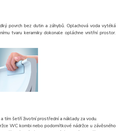
adký povrch bez dutin a záhybů. Oplachová voda vytéká
ímu tvaru keramiky dokonale opláchne vnitřní prostor.
 tím šetří životní prostřední a náklady za vodu.
ádržce WC kombi nebo podomítkové nádržce u závěsného