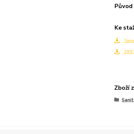
Původ 
Ke sta
?pro
399
Zboží 
Sanit