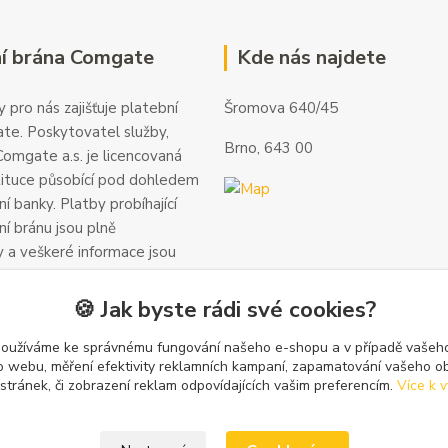
í brána Comgate
Kde nás najdete
 pro nás zajišťuje platební
Šromova 640/45
te. Poskytovatel služby,
Brno, 643 00
omgate a.s. je licencovaná
tituce působící pod dohledem
í banky. Platby probíhající
ní bránu jsou plně
 a veškeré informace jsou
alší informace a kontakty
gate.cz
.
🍪 Jak byste rádi své cookies?
používáme ke správnému fungování našeho e-shopu a v případě vašeho
k o webu, měření efektivity reklamních kampaní, zapamatování vašeho o
 stránek, či zobrazení reklam odpovídajících vašim preferencím.
Více k v