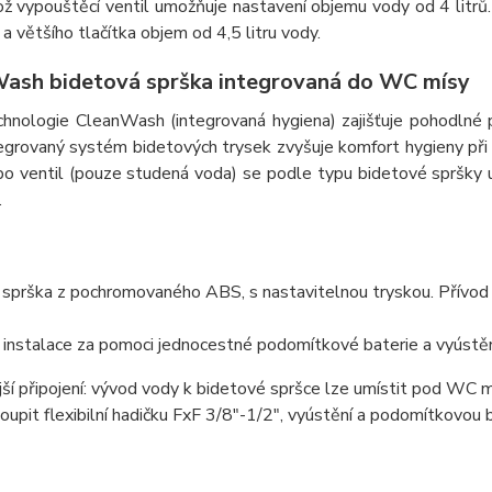
ž vypouštěcí ventil umožňuje nastavení objemu vody od 4 litrů.
ů a většího tlačítka objem od 4,5 litru vody.
ash bidetová sprška integrovaná do WC mísy
hnologie CleanWash (integrovaná hygiena) zajišťuje pohodlné 
egrovaný systém bidetových trysek zvyšuje komfort hygieny při
o ventil (pouze studená voda) se podle typu bidetové spršky um
.
 sprška z pochromovaného ABS, s nastavitelnou tryskou. Přívod
instalace za pomoci jednocestné podomítkové baterie a vyústěn
jší připojení: vývod vody k bidetové spršce lze umístit pod WC 
oupit flexibilní hadičku FxF 3/8"-1/2", vyústění a podomítkovou ba