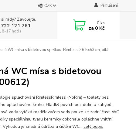
Přihlášení
CZK
 si rady? Zavolejte.
0
ks
 722 121 761
za
0 Kč
, 8-17 hod.)
WC mísa s bidetovou sprškou, Rimless, 36,5x53cm, bílá
 WC mísa s bidetovou
100612)
logie splachování RimlessRimless (NoRim) – toalety bez
ního oplachového kruhu. Hladký povrch bez dutin a záhybů.
ová voda vytéká rozdělovačem vody pouze ze zadní části WC
 díky speciálnímu tvaru keramiky dokonale opláchne vnitřní
r. Výhodou je snadná údržba a čištění WC...
celý popis