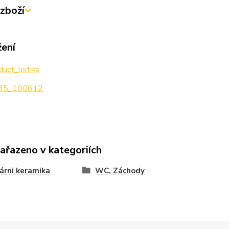
zboží
žení
duct_list=p
35_100612
zařazeno v kategoriích
árni keramika
WC, Záchody