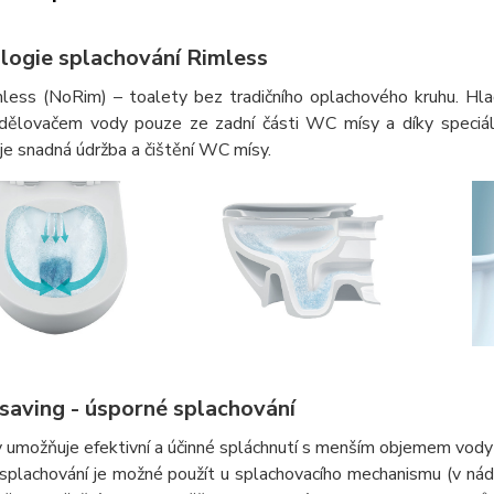
logie splachování Rimless
less (NoRim) – toalety bez tradičního oplachového kruhu. Hl
dělovačem vody pouze ze zadní části WC mísy a díky speciáln
e snadná údržba a čištění WC mísy.
saving - úsporné splachování
 umožňuje efektivní a účinné spláchnutí s menším objemem vody a
splachování je možné použít u splachovacího mechanismu (v n