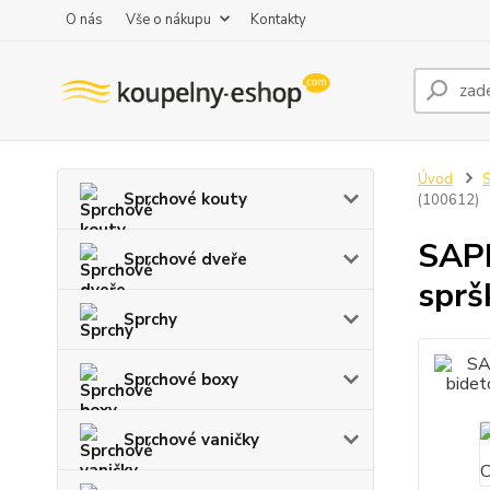
O nás
Vše o nákupu
Kontakty
Úvod
S
Sprchové kouty
(100612)
SAP
Sprchové dveře
sprš
Sprchy
Sprchové boxy
Sprchové vaničky