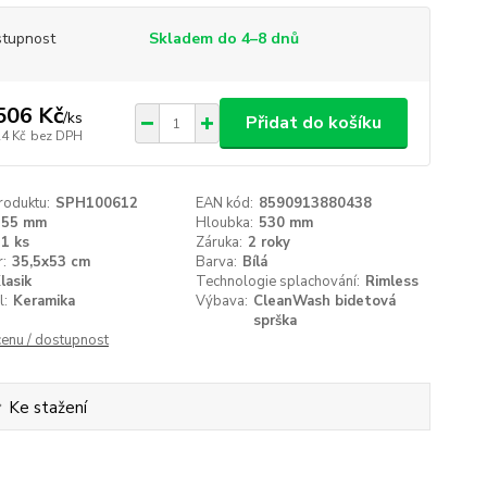
tupnost
Skladem do 4–8 dnů
506 Kč
/
ks
Přidat do košíku
24 Kč
bez DPH
roduktu:
SPH100612
EAN kód:
8590913880438
355 mm
Hloubka:
530 mm
1 ks
Záruka:
2 roky
:
35,5x53 cm
Barva:
Bílá
lasik
Technologie splachování:
Rimless
l:
Keramika
Výbava:
CleanWash bidetová
sprška
cenu / dostupnost
Ke stažení