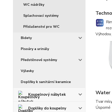
WC nádržky
Techno
Splachovací systémy
Rim
Příslušenství pro WC
roz
Výhodou j
Bidety
Pisoáry a urinály
Předstěnové systémy
Výlevky
Doplňky k sanitární keramice
Water 
Koupelnový nábytek
Tvar mísy
Úsporné 
Doplňky do koupelny