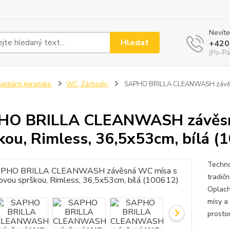
Nevíte
Hledat
+420
(Po-Pá
anitárni keramika
WC, Záchody
SAPHO BRILLA CLEANWASH závěsná 
HO BRILLA CLEANWASH závěsná
kou, Rimless, 36,5x53cm, bílá (
Techno
tradič
Oplach
mísy a
prosto