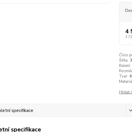
Dos
4 
3 7
Číslo p
Šířka:
Balení:
Rozměr
Tvar:
K
Materiá
Hlídat 
etní specifikace
tní specifikace