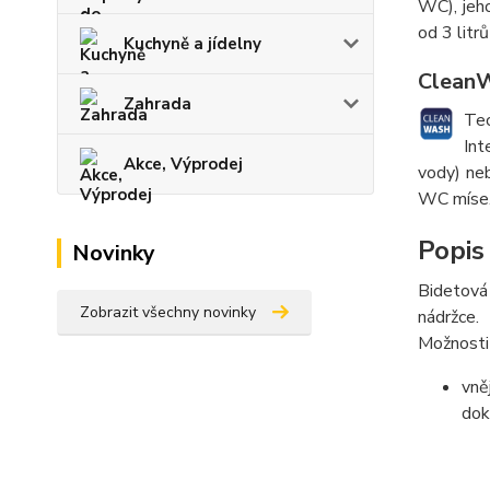
WC), jeho
od 3 litr
Kuchyně a jídelny
CleanW
Zahrada
Tec
Int
Akce, Výprodej
vody) neb
WC míse
Popis
Novinky
Bidetová
Zobrazit všechny novinky
nádržce.
Možnosti 
vně
dok