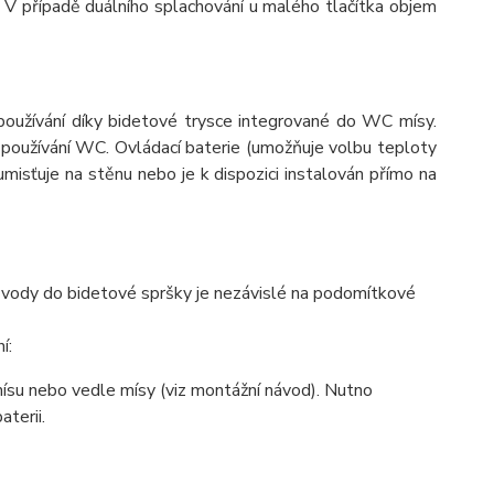
 V případě duálního splachování u malého tlačítka objem
používání díky bidetové trysce integrované do WC mísy.
 používání WC. Ovládací baterie (umožňuje volbu teploty
isťuje na stěnu nebo je k dispozici instalován přímo na
 vody do bidetové spršky je nezávislé na podomítkové
í:
mísu nebo vedle mísy (viz montážní návod). Nutno
terii.