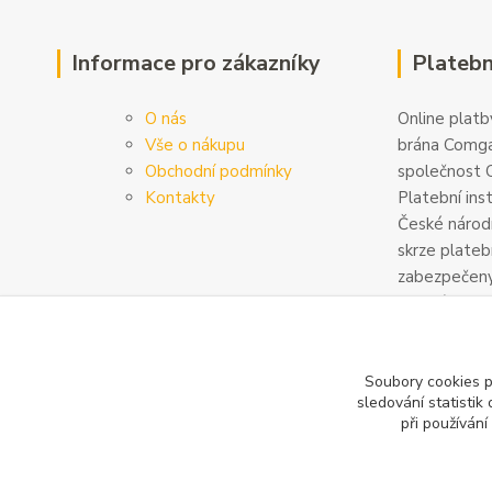
Informace pro zákazníky
Platebn
O nás
Online platby
Vše o nákupu
brána Comga
Obchodní podmínky
společnost C
Kontakty
Platební ins
České národn
skrze plateb
zabezpečeny
šifrovány. D
na
www.com
Soubory cookies 
sledování statisti
při používání