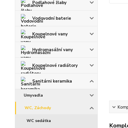
Podlahové žlaby
Vodovodní baterie
Koupelnové vany
Hydromasážní vany
Koupelnové radiátory
Sanitárni keramika
Umyvadla
Kompl
WC, Záchody
WC sedátka
Komple