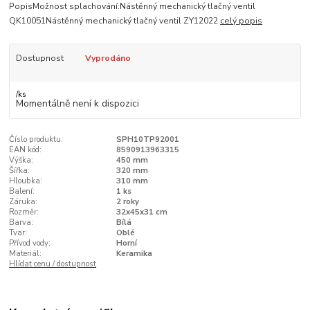
PopisMožnost splachování:Nástěnný mechanický tlačný ventil
QK10051Nástěnný mechanický tlačný ventil ZY12022
celý popis
Dostupnost
Vyprodáno
/
ks
Momentálně není k dispozici
Číslo produktu:
SPH10TP92001
EAN kód:
8590913963315
Výška:
450 mm
Šířka:
320 mm
Hloubka:
310 mm
Balení:
1 ks
Záruka:
2 roky
Rozměr:
32x45x31 cm
Barva:
Bílá
Tvar:
Oblé
Přívod vody:
Horní
Materiál:
Keramika
Hlídat cenu / dostupnost