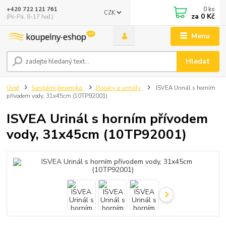
0
ks
+420 722 121 761
CZK
za
0 Kč
(Po-Pá, 8-17 hod.)
Menu
Hledat
Úvod
Sanitárni keramika
Pisoáry a urinály
ISVEA Urinál s horním
přívodem vody, 31x45cm (10TP92001)
ISVEA Urinál s horním přívodem
vody, 31x45cm (10TP92001)