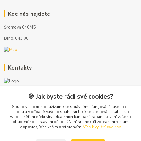
Kde nás najdete
Šromova 640/45
Brno, 643 00
Kontakty
🍪 Jak byste rádi své cookies?
+420 722 121 761
(Po-Pá, 8-17 hod.)
Soubory cookies používáme ke správnému fungování našeho e-
shopu a v případě vašeho souhlasu také ke sledování statistik o
webu, měření efektivity reklamních kampaní, zapamatování vašeho
info@koupelny-eshop.com
oblíbeného nastavení při používání stránek, či zobrazení reklam
odpovídajících vašim preferencím.
Více k využití cookies