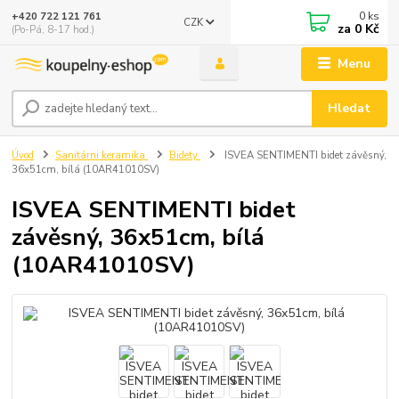
0
ks
+420 722 121 761
CZK
za
0 Kč
(Po-Pá, 8-17 hod.)
Menu
Hledat
Úvod
Sanitárni keramika
Bidety
ISVEA SENTIMENTI bidet závěsný,
36x51cm, bílá (10AR41010SV)
ISVEA SENTIMENTI bidet
závěsný, 36x51cm, bílá
(10AR41010SV)