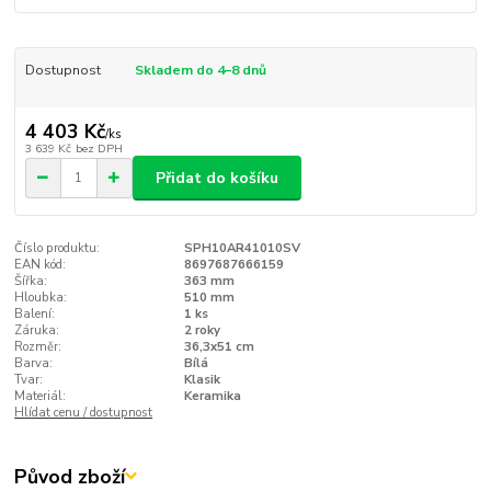
Dostupnost
Skladem do 4–8 dnů
4 403 Kč
/
ks
3 639 Kč
bez DPH
Přidat do košíku
Číslo produktu:
SPH10AR41010SV
EAN kód:
8697687666159
Šířka:
363 mm
Hloubka:
510 mm
Balení:
1 ks
Záruka:
2 roky
Rozměr:
36,3x51 cm
Barva:
Bílá
Tvar:
Klasik
Materiál:
Keramika
Hlídat cenu / dostupnost
Původ zboží