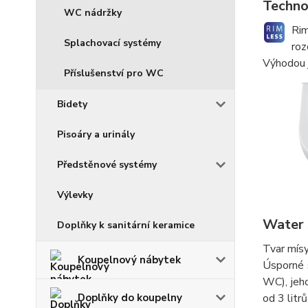
Techno
WC nádržky
Rim
Splachovací systémy
roz
Výhodou j
Příslušenství pro WC
Bidety
Pisoáry a urinály
Předstěnové systémy
Výlevky
Water 
Doplňky k sanitární keramice
Tvar mísy
Koupelnový nábytek
Úsporné 
WC), jeho
Doplňky do koupelny
od 3 litr