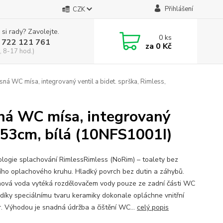
Přihlášení
CZK
 si rady? Zavolejte.
0
ks
 722 121 761
za
0 Kč
, 8-17 hod.)
WC mísa, integrovaný ventil a bidet. sprška, Rimless,
á WC mísa, integrovaný
5x53cm, bílá (10NFS1001I)
logie splachování RimlessRimless (NoRim) – toalety bez
ního oplachového kruhu. Hladký povrch bez dutin a záhybů.
ová voda vytéká rozdělovačem vody pouze ze zadní části WC
 díky speciálnímu tvaru keramiky dokonale opláchne vnitřní
r. Výhodou je snadná údržba a čištění WC...
celý popis