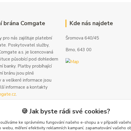
í brána Comgate
Kde nás najdete
 pro nás zajišťuje platební
Šromova 640/45
te. Poskytovatel služby,
Brno, 643 00
omgate a.s. je licencovaná
tituce působící pod dohledem
í banky. Platby probíhající
ní bránu jsou plně
 a veškeré informace jsou
alší informace a kontakty
gate.cz
.
🍪 Jak byste rádi své cookies?
používáme ke správnému fungování našeho e-shopu a v případě vašeho
k o webu, měření efektivity reklamních kampaní, zapamatování vašeho o