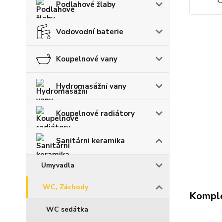
Podlahové žlaby
Vodovodní baterie
Koupelnové vany
Hydromasážní vany
Koupelnové radiátory
Sanitárni keramika
Umyvadla
WC, Záchody
Komple
WC sedátka