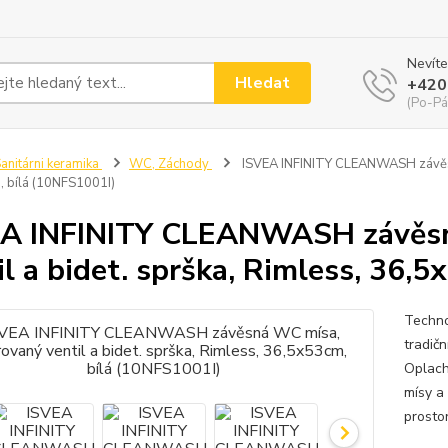
Nevíte
Hledat
+420
(Po-Pá
anitárni keramika
WC, Záchody
ISVEA INFINITY CLEANWASH závěsná 
 bílá (10NFS1001I)
A INFINITY CLEANWASH závěsn
il a bidet. sprška, Rimless, 36,
Techno
tradič
Oplach
mísy a
prosto