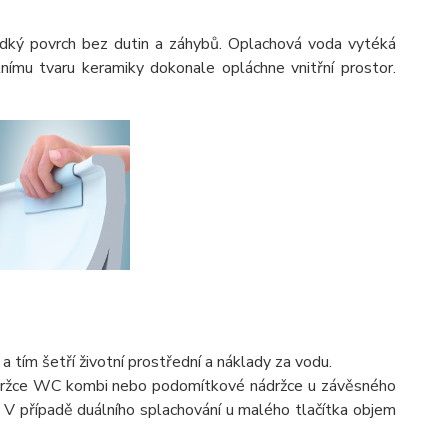
adký povrch bez dutin a záhybů. Oplachová voda vytéká
ímu tvaru keramiky dokonale opláchne vnitřní prostor.
 tím šetří životní prostřední a náklady za vodu.
ádržce WC kombi nebo podomítkové nádržce u závěsného
 V případě duálního splachování u malého tlačítka objem