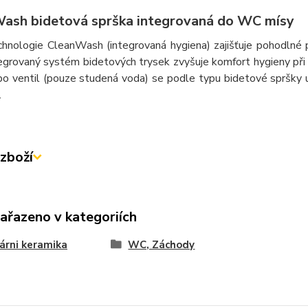
ash bidetová sprška integrovaná do WC mísy
hnologie CleanWash (integrovaná hygiena) zajišťuje pohodlné 
egrovaný systém bidetových trysek zvyšuje komfort hygieny při
o ventil (pouze studená voda) se podle typu bidetové spršky um
.
zboží
zařazeno v kategoriích
árni keramika
WC, Záchody