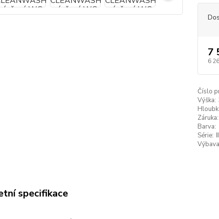
Dos
7 
6 2
Číslo p
Výška:
Hloubk
Záruka:
Barva:
Série:
Výbava
tní specifikace