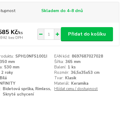
tupnost
Skladem do 4–8 dnů
585 Kč
/
ks
Přidat do košíku
69 Kč
bez DPH
roduktu:
SPH10NFS1001I
EAN kód:
8697687027028
350 mm
Šířka:
365 mm
a:
530 mm
Balení:
1 ks
2 roky
Rozměr:
36,5x35x53 cm
Bílá
Tvar:
Klasik
INFINITY
Materiál:
Keramika
:
Bidetová sprška, Rimless,
Hlídat cenu / dostupnost
Skryté uchycení