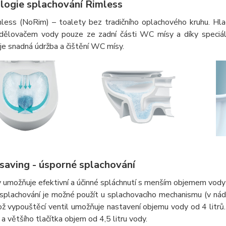
logie splachování Rimless
less (NoRim) – toalety bez tradičního oplachového kruhu. Hl
dělovačem vody pouze ze zadní části WC mísy a díky speciáln
e snadná údržba a čištění WC mísy.
saving - úsporné splachování
 umožňuje efektivní a účinné spláchnutí s menším objemem vody a
splachování je možné použít u splachovacího mechanismu (v n
ž vypouštěcí ventil umožňuje nastavení objemu vody od 4 litrů.
ů a většího tlačítka objem od 4,5 litru vody.