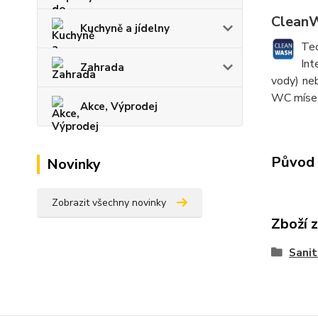
CleanW
Kuchyně a jídelny
Tec
Int
Zahrada
vody) neb
WC míse
Akce, Výprodej
Původ 
Novinky
Zobrazit všechny novinky
Zboží 
Sanit