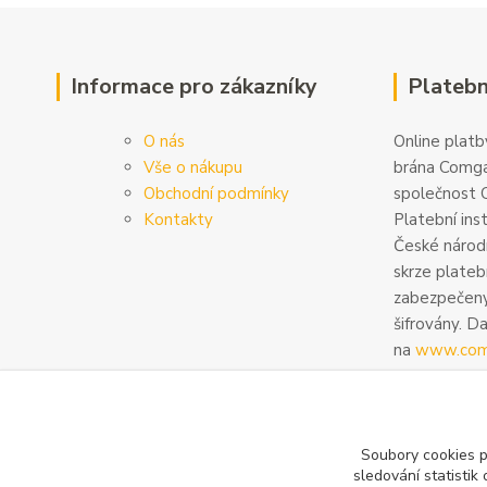
Informace pro zákazníky
Platebn
O nás
Online platby
Vše o nákupu
brána Comga
Obchodní podmínky
společnost C
Kontakty
Platební ins
České národn
skrze plateb
zabezpečeny
šifrovány. D
na
www.com
Soubory cookies 
sledování statisti