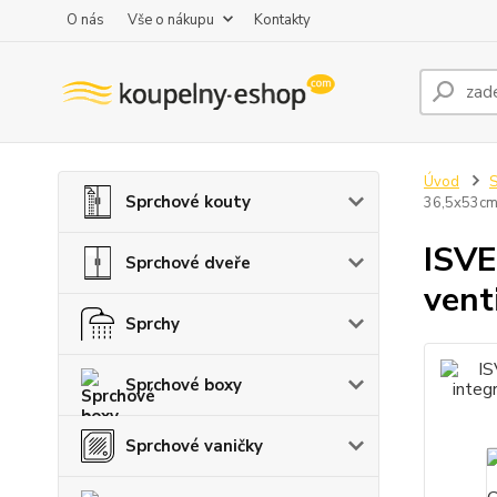
O nás
Vše o nákupu
Kontakty
Úvod
S
Sprchové kouty
36,5x53cm,
ISVE
Sprchové dveře
vent
Sprchy
Sprchové boxy
Sprchové vaničky