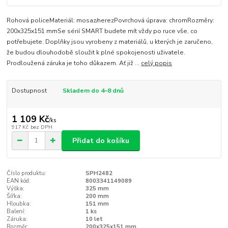
Rohová policeMateriál: mosaz/nerezPovrchová úprava: chromRozměry:
200x325x151 mmSe sérií SMART budete mít vždy po ruce vše, co
potřebujete. Doplňky jsou vyrobeny z materiálů, u kterých je zaručeno,
že budou dlouhodobě sloužit k plné spokojenosti uživatele.
Prodloužená záruka je toho důkazem. Ať již ...
celý popis
Dostupnost
Skladem do 4–8 dnů
1 109 Kč
/
ks
917 Kč
bez DPH
Přidat do košíku
Číslo produktu:
SPH2482
EAN kód:
8003341149089
Výška:
325 mm
Šířka:
200 mm
Hloubka:
151 mm
Balení:
1 ks
Záruka:
10 let
Rozměr:
200x325x151 mm