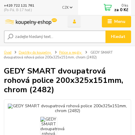
0
ks
+420 722 121 761
CZK
za
0 Kč
(Po-Pá, 8-17 hod.)
Menu
Hledat
Úvod
Doplňky do koupelny
Police a regály
GEDY SMART
dvoupatrová rohová police 200x325x151mm, chrom (2482)
GEDY SMART dvoupatrová
rohová police 200x325x151mm,
chrom (2482)