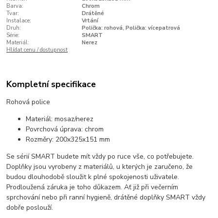
Barva:
Chrom
Tvar:
Drátěné
Instalace:
Vrtání
Druh:
Polička: rohová, Polička: vícepatrová
Série:
SMART
Materiál:
Nerez
Hlídat cenu / dostupnost
Kompletní specifikace
Rohová police
Materiál: mosaz/nerez
Povrchová úprava: chrom
Rozměry: 200x325x151 mm
Se sérií SMART budete mít vždy po ruce vše, co potřebujete.
Doplňky jsou vyrobeny z materiálů, u kterých je zaručeno, že
budou dlouhodobě sloužit k plné spokojenosti uživatele.
Prodloužená záruka je toho důkazem. Ať již při večerním
sprchování nebo při ranní hygieně, drátěné doplňky SMART vždy
dobře poslouží.