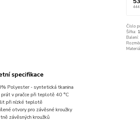
53
444
Číslo p
Šířka:
Balení:
Rozměr
Materiá
tní specifikace
% Polyester - syntetická tkanina
 prát v pračce při teplotě 40 °C
lit při nízké teplotě
ílené otvory pro závěsné kroužky
tně závěsných kroužků