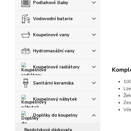
Podlahové žlaby
Vodovodní baterie
Koupelnové vany
Hydromasážní vany
Koupelnové radiátory
Komple
100
Sanitárni keramika
Lze
Žeh
Koupelnový nábytek
Zes
Vče
Doplňky do koupelny
Bezdotykové dávkovače