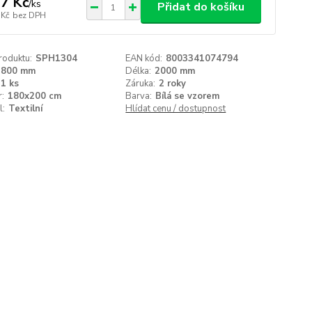
7 Kč
/
ks
Přidat do košíku
 Kč
bez DPH
roduktu:
SPH1304
EAN kód:
8003341074794
1800 mm
Délka:
2000 mm
1 ks
Záruka:
2 roky
:
180x200 cm
Barva:
Bílá se vzorem
l:
Textilní
Hlídat cenu / dostupnost