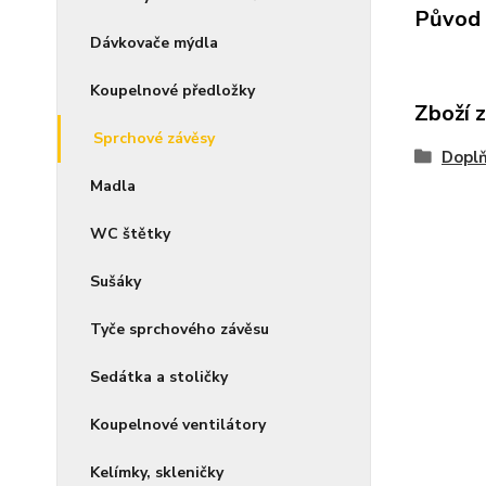
Původ 
Dávkovače mýdla
Koupelnové předložky
Zboží 
Sprchové závěsy
Doplň
Madla
WC štětky
Sušáky
Tyče sprchového závěsu
Sedátka a stoličky
Koupelnové ventilátory
Kelímky, skleničky