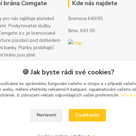
í brána Comgate
Kde nás najdete
 pro nás zajišťuje platební
Šromova 640/45
te. Poskytovatel služby,
Brno, 643 00
omgate a.s. je licencovaná
tituce působící pod dohledem
í banky. Platby probíhající
ní bránu jsou plně
 a veškeré informace jsou
alší informace a kontakty
🍪 Jak byste rádi své cookies?
gate.cz
.
používáme ke správnému fungování našeho e-shopu a v případě vašeho
k o webu, měření efektivity reklamních kampaní, zapamatování vašeho o
 stránek, či zobrazení reklam odpovídajících vašim preferencím.
Více k v
Souhlasím
Nastavení
zena.