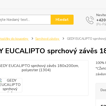
Nevíte
Hledat
+420
(Po-Pá
oplňky do koupelny
Sprchové závěsy
GEDY EUCALIPTO sprchový 
 EUCALIPTO sprchový závěs 18
100% P
°CŽehl
závěsn
Dos