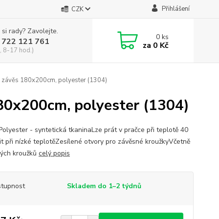
Přihlášení
CZK
 si rady? Zavolejte.
0
ks
 722 121 761
za
0 Kč
, 8-17 hod.)
závěs 180x200cm, polyester (1304)
0x200cm, polyester (1304)
olyester - syntetická tkaninaLze prát v pračce při teplotě 40
it při nízké teplotěZesílené otvory pro závěsné kroužkyVčetně
ých kroužků
celý popis
tupnost
Skladem do 1–2 týdnů