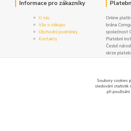
Informace pro zákazníky
Platebn
O nás
Online platby
Vše o nákupu
brána Comga
Obchodní podmínky
společnost C
Kontakty
Platební ins
České národn
skrze plateb
zabezpečeny
šifrovány. D
na
www.com
Soubory cookies 
sledování statisti
při používání
Copyright 2020-2025 © Sanitrade s.r.o. Všechna práva vyhra