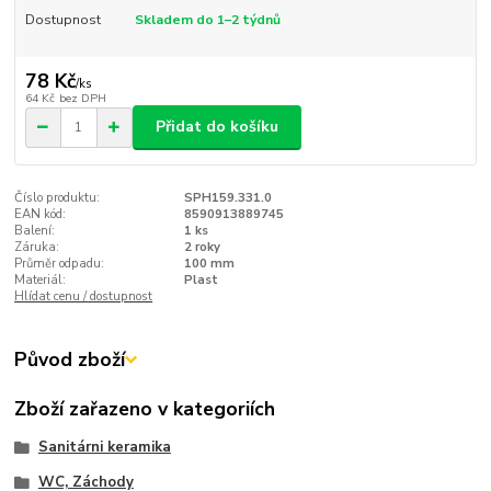
Dostupnost
Skladem do 1–2 týdnů
78 Kč
/
ks
64 Kč
bez DPH
Přidat do košíku
Číslo produktu:
SPH159.331.0
EAN kód:
8590913889745
Balení:
1 ks
Záruka:
2 roky
Průměr odpadu:
100 mm
Materiál:
Plast
Hlídat cenu / dostupnost
Původ zboží
Zboží zařazeno v kategoriích
Sanitárni keramika
WC, Záchody