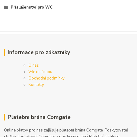
Příslušenství pro WC
Informace pro zákazníky
O nás
Vše o nákupu
Obchodní podmínky
Kontakty
Platební brána Comgate
Online platby pro nás zajišťuje platební brána Comgate. Poskytovatel
služby, společnost Comgate a.s. je licencovaná Platební instituce