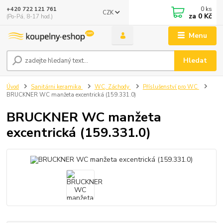
0
ks
+420 722 121 761
CZK
za
0 Kč
(Po-Pá, 8-17 hod.)
Menu
Hledat
Úvod
Sanitárni keramika
WC, Záchody
Příslušenství pro WC
BRUCKNER WC manžeta excentrická (159.331.0)
BRUCKNER WC manžeta
excentrická (159.331.0)