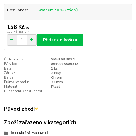
Dostupnost
Skladem do 1–2 týdnů
158 Kč
/
ks
131 Kč
bez DPH
Přidat do košíku
Číslo produktu:
SPH168.303.1
EAN kód:
8590913889813
Balení:
1 ks
Záruka:
2 roky
Barva:
Chrom
Průměr odpadu:
32 mm
Materiál:
Plast
Hlídat cenu / dostupnost
Původ zboží
Zboží zařazeno v kategoriích
Instalační materiál