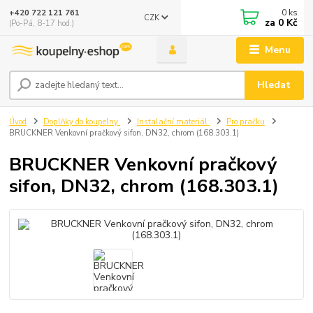
0
ks
+420 722 121 761
CZK
za
0 Kč
(Po-Pá, 8-17 hod.)
Menu
Hledat
Úvod
Doplňky do koupelny
Instalační materiál
Pro pračku
BRUCKNER Venkovní pračkový sifon, DN32, chrom (168.303.1)
BRUCKNER Venkovní pračkový
sifon, DN32, chrom (168.303.1)