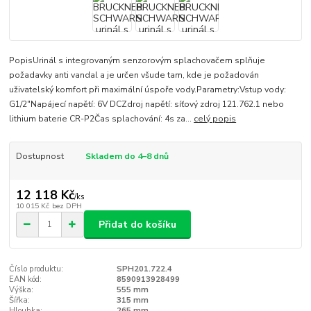
PopisUrinál s integrovaným senzorovým splachovačem splňuje
požadavky anti vandal a je určen všude tam, kde je požadován
uživatelský komfort při maximální úspoře vody.Parametry:Vstup vody:
G1/2"Napájecí napětí: 6V DCZdroj napětí: síťový zdroj 121.762.1 nebo
lithium baterie CR-P2Čas splachování: 4s za...
celý popis
Dostupnost
Skladem do 4–8 dnů
12 118 Kč
/
ks
10 015 Kč
bez DPH
Přidat do košíku
Číslo produktu:
SPH201.722.4
EAN kód:
8590913928499
Výška:
555 mm
Šířka:
315 mm
Hloubka:
265 mm