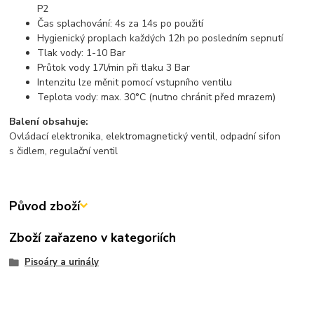
P2
Čas splachování: 4s za 14s po použití
Hygienický proplach každých 12h po posledním sepnutí
Tlak vody: 1-10 Bar
Průtok vody 17l/min při tlaku 3 Bar
Intenzitu lze měnit pomocí vstupního ventilu
Teplota vody: max. 30°C (nutno chránit před mrazem)
Balení obsahuje:
Ovládací elektronika, elektromagnetický ventil, odpadní sifon
s čidlem, regulační ventil
Původ zboží
Zboží zařazeno v kategoriích
Pisoáry a urinály