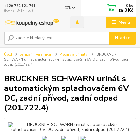
0
ks
+420 722 121 761
CZK
za
0 Kč
(Po-Pá, 8-17 hod.)
Menu
Hledat
Úvod
Sanitárni keramika
Pisoáry a urinály
BRUCKNER
SCHWARN urinál s automatickým splachovačem 6V DC, zadní přívod, zadní
odpad (201.722.4)
BRUCKNER SCHWARN urinál s
automatickým splachovačem 6V
DC, zadní přívod, zadní odpad
(201.722.4)