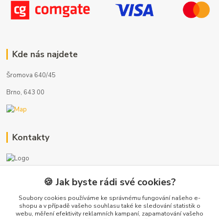
Kde nás najdete
Šromova 640/45
Brno, 643 00
Kontakty
🍪 Jak byste rádi své cookies?
+420 722 121 761
(Po-Pá, 8-17 hod.)
Soubory cookies používáme ke správnému fungování našeho e-
shopu a v případě vašeho souhlasu také ke sledování statistik o
webu, měření efektivity reklamních kampaní, zapamatování vašeho
info@koupelny-eshop.com