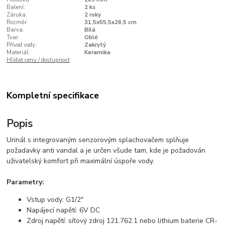
Balení:
2 ks
Záruka:
2 roky
Rozměr:
31,5x55,5x26,5 cm
Barva:
Bílá
Tvar:
Oblé
Přívod vody:
Zakrytý
Materiál:
Keramika
Hlídat cenu / dostupnost
Kompletní specifikace
Popis
Urinál s integrovaným senzorovým splachovačem splňuje
požadavky anti vandal a je určen všude tam, kde je požadován
uživatelský komfort při maximální úspoře vody.
Parametry:
Vstup vody: G1/2"
Napájecí napětí: 6V DC
Zdroj napětí: síťový zdroj 121.762.1 nebo lithium baterie CR-