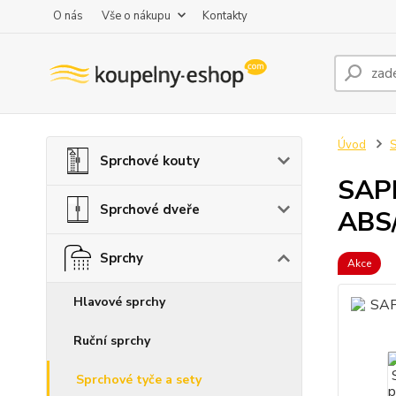
O nás
Vše o nákupu
Kontakty
Úvod
Sprchové kouty
SAPH
Sprchové dveře
ABS/
Sprchy
Akce
Hlavové sprchy
Ruční sprchy
Sprchové tyče a sety