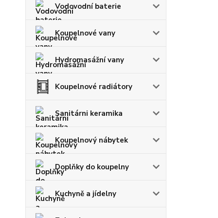
Vodovodní baterie
Koupelnové vany
Hydromasážní vany
Koupelnové radiátory
Sanitárni keramika
Koupelnový nábytek
Doplňky do koupelny
Kuchyně a jídelny