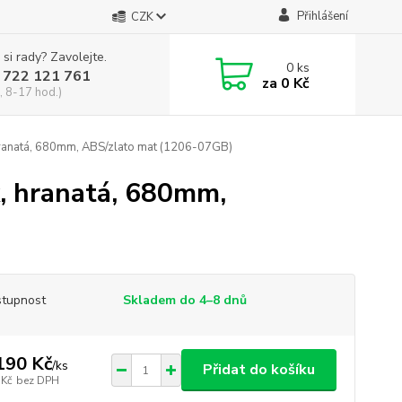
Přihlášení
CZK
 si rady? Zavolejte.
0
ks
 722 121 761
za
0 Kč
, 8-17 hod.)
ranatá, 680mm, ABS/zlato mat (1206-07GB)
, hranatá, 680mm,
tupnost
Skladem do 4–8 dnů
190 Kč
/
ks
Přidat do košíku
 Kč
bez DPH