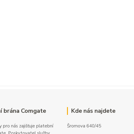
í brána Comgate
Kde nás najdete
 pro nás zajišťuje platební
Šromova 640/45
te. Poskytovatel služby,