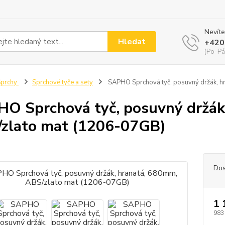
Nevíte
Hledat
+420
(Po-Pá
Sprchy
Sprchové tyče a sety
SAPHO Sprchová tyč, posuvný držák, h
O Sprchová tyč, posuvný držák
zlato mat (1206-07GB)
Dos
1 
983