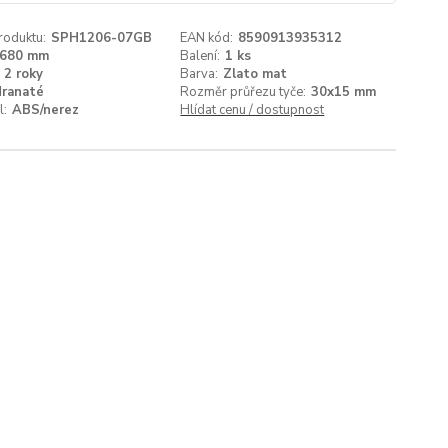
roduktu:
SPH1206-07GB
EAN kód:
8590913935312
680 mm
Balení:
1 ks
2 roky
Barva:
Zlato mat
ranaté
Rozměr průřezu tyče:
30x15 mm
l:
ABS/nerez
Hlídat cenu / dostupnost