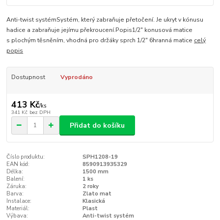
Anti-twist systémSystém, který zabraňuje přetočení. Je ukryt v kónusu
hadice a zabraňuje jejímu překroucení.Popis1/2" konusová matice
s plochým těsněním, vhodná pro držáky sprch 1/2" 6hranná matice
celý
popis
Dostupnost
Vyprodáno
413 Kč
/
ks
341 Kč
bez DPH
Přidat do košíku
Číslo produktu:
SPH1208-19
EAN kód:
8590913935329
Délka:
1500 mm
Balení:
1 ks
Záruka:
2 roky
Barva:
Zlato mat
Instalace:
Klasická
Materiál:
Plast
Výbava:
Anti-twist systém