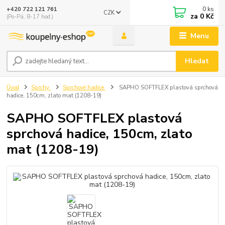
0
ks
+420 722 121 761
CZK
za
0 Kč
(Po-Pá, 8-17 hod.)
Menu
Hledat
Úvod
Sprchy
Sprchové hadice
SAPHO SOFTFLEX plastová sprchová
hadice, 150cm, zlato mat (1208-19)
SAPHO SOFTFLEX plastová
sprchová hadice, 150cm, zlato
mat (1208-19)