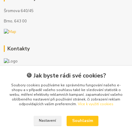
Šromova 640/45
Brno, 643 00
Kontakty
🍪 Jak byste rádi své cookies?
+420 722 121 761
(Po-Pá, 8-17 hod.)
Soubory cookies používáme ke správnému fungování našeho e-
shopu a v případě vašeho souhlasu také ke sledování statistik o
webu, měření efektivity reklamních kampaní, zapamatování vašeho
info@koupelny-eshop.com
oblíbeného nastavení při používání stránek, či zobrazení reklam
odpovídajících vašim preferencím.
Více k využití cookies
Souhlasím
Nastavení