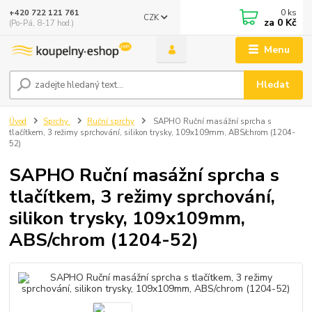
0
ks
+420 722 121 761
CZK
za
0 Kč
(Po-Pá, 8-17 hod.)
Menu
Hledat
Úvod
Sprchy
Ruční sprchy
SAPHO Ruční masážní sprcha s
tlačítkem, 3 režimy sprchování, silikon trysky, 109x109mm, ABS/chrom (1204-
52)
SAPHO Ruční masážní sprcha s
tlačítkem, 3 režimy sprchování,
silikon trysky, 109x109mm,
ABS/chrom (1204-52)