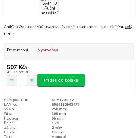
AntiCalcOdolnost vůči usazování vodního kamene a snadné čištění.
celý
popis
Dostupnost
Vyprodáno
507 Kč
/
ks
419 Kč
bez DPH
Přidat do košíku
Číslo produktu:
SPH1204-52
EAN kód:
8590913963476
Výška:
258 mm
Šířka:
109 mm
Hloubka:
65 mm
Balení:
1 ks
Záruka:
2 roky
Barva:
Chrom
Tvar:
Hranaté