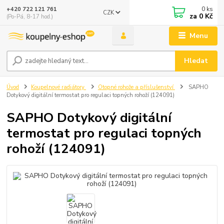
0
ks
+420 722 121 761
CZK
za
0 Kč
(Po-Pá, 8-17 hod.)
Menu
Hledat
Úvod
Koupelnové radiátory
Otopné rohože a příslušenství
SAPHO
Dotykový digitální termostat pro regulaci topných rohoží (124091)
SAPHO Dotykový digitální
termostat pro regulaci topných
rohoží (124091)