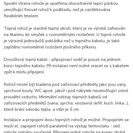
Spodní strana rohože je opatřena oboustranně lepicí páskou,
umožňující fixovat rohož k podkladu, než je zastěrkována
flexibilním tmelem.
Topná rohož je vlastně topný okruh, který je ve výrobě zafixován
na tkaninu do smyček s rovnoměrnými roztečemi. U topné rohože
je výrazně jednodušší pokládka než u topného kabelu, je také
zajištěno rovnoměrné rozložení plošného příkonu.
Dvoužilový topný kabel - připojovací vodič je pouze na jednom
konci topného kabelu. Při instalaci není nutné vracet se s kabelem
zpět k místu připojení.
Rohož nesmí být kladena pod zařizovací předměty jako jsou vany,
sprchové kouty, WC apod., jakož i pod nábytek neumožňující volné
proudění vzduchu. Minimální odstup topných kabelů od
zařizovacích předmětů (vana, sprcha, vestavná skříň, kuch. linka...),
které brání odvodu tepla, a stěn je 5 cm.
Instalace a propojení dvou topných rohoží je možné. Propojením se
myslí el. zapojení rohoží paralelně na výstup termostatu - obě
rohože spínány současně. Připojení jedné rohože na konec druhé