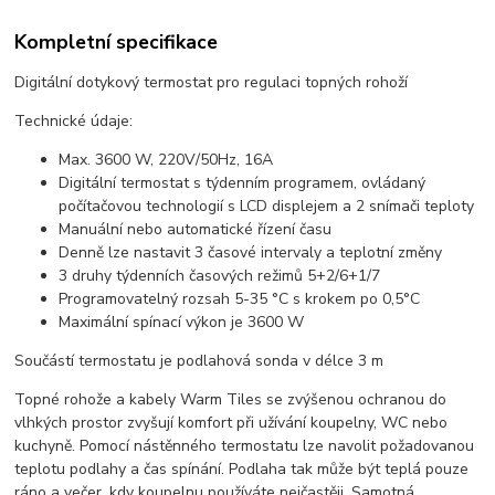
Kompletní specifikace
Digitální dotykový termostat pro regulaci topných rohoží
Technické údaje:
Max. 3600 W, 220V/50Hz, 16A
Digitální termostat s týdenním programem, ovládaný
počítačovou technologií s LCD displejem a 2 snímači teploty
Manuální nebo automatické řízení času
Denně lze nastavit 3 časové intervaly a teplotní změny
3 druhy týdenních časových režimů 5+2/6+1/7
Programovatelný rozsah 5-35 °C s krokem po 0,5°C
Maximální spínací výkon je 3600 W
Součástí termostatu je podlahová sonda v délce 3 m
Topné rohože a kabely Warm Tiles se zvýšenou ochranou do
vlhkých prostor zvyšují komfort při užívání koupelny, WC nebo
kuchyně. Pomocí nástěnného termostatu lze navolit požadovanou
teplotu podlahy a čas spínání. Podlaha tak může být teplá pouze
ráno a večer, kdy koupelnu používáte nejčastěji. Samotná