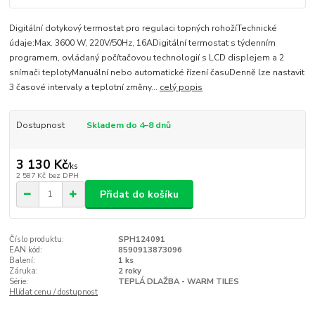
Digitální dotykový termostat pro regulaci topných rohožíTechnické
údaje:Max. 3600 W, 220V/50Hz, 16ADigitální termostat s týdenním
programem, ovládaný počítačovou technologií s LCD displejem a 2
snímači teplotyManuální nebo automatické řízení časuDenně lze nastavit
3 časové intervaly a teplotní změny...
celý popis
Dostupnost
Skladem do 4–8 dnů
3 130 Kč
/
ks
2 587 Kč
bez DPH
Přidat do košíku
Číslo produktu:
SPH124091
EAN kód:
8590913873096
Balení:
1 ks
Záruka:
2 roky
Série:
TEPLÁ DLAŽBA - WARM TILES
Hlídat cenu / dostupnost