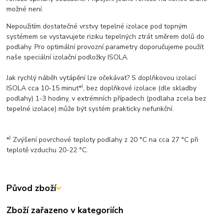
možné není.
Nepoužitím dostatečné vrstvy tepelné izolace pod topným
systémem se vystavujete riziku tepelných ztrát směrem dolů do
podlahy. Pro optimální provozní parametry doporučujeme použít
naše speciální izolační podložky ISOLA.
Jak rychlý náběh vytápění lze očekávat? S doplňkovou izolací
)
ISOLA cca 10-15 minut*
, bez doplňkové izolace (dle skladby
podlahy) 1-3 hodiny, v extrémních případech (podlaha zcela bez
tepelné izolace) může být systém prakticky nefunkční.
)
*
Zvýšení povrchové teploty podlahy z 20 °C na cca 27 °C při
teplotě vzduchu 20-22 °C.
Původ zboží
Zboží zařazeno v kategoriích