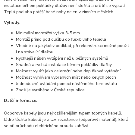
instalace během pokládky dlažby není složitá a určitě se vyplatí.
Teplá podlaha potěší bosé nohy nejen v zimních měsících.
Výhody:
Minimální montážní výška 3-5 mm
Montáž přímo pod dlažbu do flexibilního lepidla
Vhodné na jakýkoliv podklad, při rekonstrukci možné použit
i na stávající dlažbu
Rychlejší náběh vytápění než u běžných systémů
Snadná a rychlá instalace během pokládky dlažby
Možnost využít jako celoroční nebo doplňkové vytápění
Možnost vyhřívaní vybraných míst nebo celých ploch
Jednoduché ovládání pomocí nástěnného termostatu
Zboží je vyráběno v České republice
Další informace:
Odporové kabely jsou nejrozšířenějším typem topných kabelů.
Jádro těchto kabelů je z tzv. rezistence (odporový materiál), která
se při průchodu elektrického proudu zahřívá.