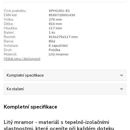
Číslo produktu:
SPH1301-82
EAN kód:
8590729001430
Výška:
270 mm
Délka:
810 mm
Hloubka:
117 mm
Balení:
1 ks
Rozměr:
810x270x117 mm
Barva:
Bílá
Instalace:
K zapuštění
Druh:
Polička
Materiál:
Litý mramor
Hlídat cenu / dostupnost
Kompletní specifikace
Ke stažení
Kompletní specifikace
Litý mramor - materiál s tepelně-izolačními
vlastnostmi, které oceníte při každém doteku