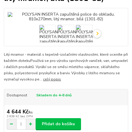
Litý mramor - materiál s tepelně-izolačními vlastnostmi, které oceníte při
každém dotekuPoužívá se pro výrobu sprchových vaniček, van, umyvadel
i dalších produktů. Vyrábí se ze směsi mletého vápence, sklářského
písku, polyesterové pryskyřice a barviv. Výrobky z litého mramoru se
vyznačují vysokou pe...
celý popis
Dostupnost
Skladem do 4–8 dnů
4 644 Kč
/
ks
3 838 Kč
bez DPH
Přidat do košíku