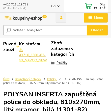
0
ks
+420 722 121 761
CZK
za
0 Kč
(Po-Pá, 8-17 hod.)
Menu
Hledat
Zboží
Původ
Ke stažení
zařazeno v
zboží
kategoriích
43710_1301-82-
53_NAVOD_NEW
Poličky
Úvod
Koupelnový nábytek
Poličky
POLYSAN INSERTA zapuštěná
police do obkladu, 810x270mm, litý mramor, bílá (1301-82)
POLYSAN INSERTA zapuštěná
police do obkladu, 810x270mm,
litý mramor, bílá (1301-82)