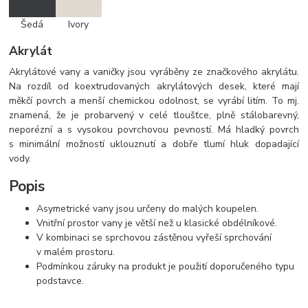
Šedá
Ivory
Akrylát
Akrylátové vany a vaničky jsou vyráběny ze značkového akrylátu.
Na rozdíl od koextrudovaných akrylátových desek, které mají
měkčí povrch a menší chemickou odolnost, se vyrábí litím. To mj.
znamená, že je probarvený v celé tloušťce, plně stálobarevný,
neporézní a s vysokou povrchovou pevností. Má hladký povrch
s minimální možností uklouznutí a dobře tlumí hluk dopadající
vody.
Popis
Asymetrické vany jsou určeny do malých koupelen.
Vnitřní prostor vany je větší než u klasické obdélníkové.
V kombinaci se sprchovou zástěnou vyřeší sprchování
v malém prostoru.
Podmínkou záruky na produkt je použití doporučeného typu
podstavce.