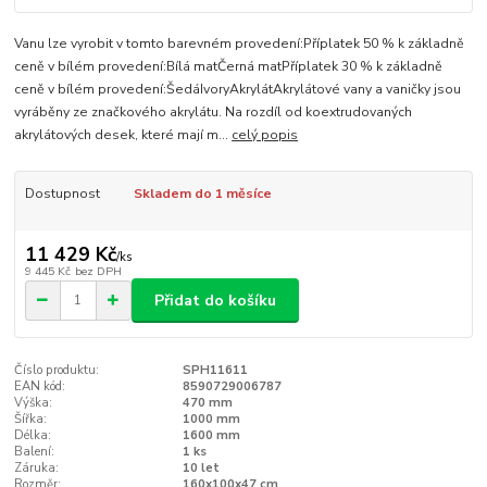
Vanu lze vyrobit v tomto barevném provedení:Příplatek 50 % k základně
ceně v bílém provedení:Bílá matČerná matPříplatek 30 % k základně
ceně v bílém provedení:ŠedáIvoryAkrylátAkrylátové vany a vaničky jsou
vyráběny ze značkového akrylátu. Na rozdíl od koextrudovaných
akrylátových desek, které mají m...
celý popis
Dostupnost
Skladem do 1 měsíce
11 429 Kč
/
ks
9 445 Kč
bez DPH
Přidat do košíku
Číslo produktu:
SPH11611
EAN kód:
8590729006787
Výška:
470 mm
Šířka:
1000 mm
Délka:
1600 mm
Balení:
1 ks
Záruka:
10 let
Rozměr:
160x100x47 cm