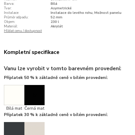
Barva:
Bílá
Tvar:
Asymetrické
Instalace:
Instalace do levého rohu, Možnost panelu
Průměr odpadu:
52 mm
Objem:
230 l
Materiál:
Akrylát
Hlídat cenu / dostupnost
Kompletní specifikace
Vanu lze vyrobit v tomto barevném provedení:
Příplatek 50 % k základně ceně v bílém provedení:
Bílá mat
Černá mat
Příplatek 30 % k základně ceně v bílém provedení: