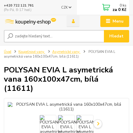
0
ks
+420 722 121 761
CZK
za
0 Kč
(Po-Pá, 8-17 hod.)
Menu
Hledat
Úvod
Koupelnové vany
Asymetrické vany
POLYSAN EVIA L
asymetrická vana 160x100x47cm, bílá (11611)
POLYSAN EVIA L asymetrická
vana 160x100x47cm, bílá
(11611)