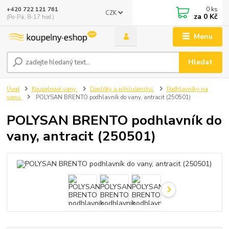
0
ks
+420 722 121 761
CZK
za
0 Kč
(Po-Pá, 8-17 hod.)
Menu
Hledat
Úvod
Koupelnové vany
Doplňky a příslušenství
Podhlavníky na
vanu
POLYSAN BRENTO podhlavník do vany, antracit (250501)
POLYSAN BRENTO podhlavník do
vany, antracit (250501)