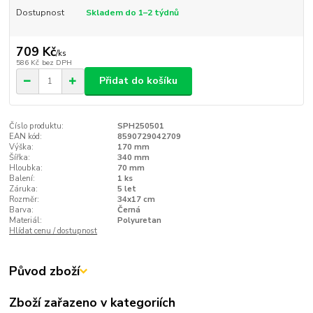
Dostupnost
Skladem do 1–2 týdnů
709 Kč
/
ks
586 Kč
bez DPH
Přidat do košíku
Číslo produktu:
SPH250501
EAN kód:
8590729042709
Výška:
170 mm
Šířka:
340 mm
Hloubka:
70 mm
Balení:
1 ks
Záruka:
5 let
Rozměr:
34x17 cm
Barva:
Černá
Materiál:
Polyuretan
Hlídat cenu / dostupnost
Původ zboží
Zboží zařazeno v kategoriích