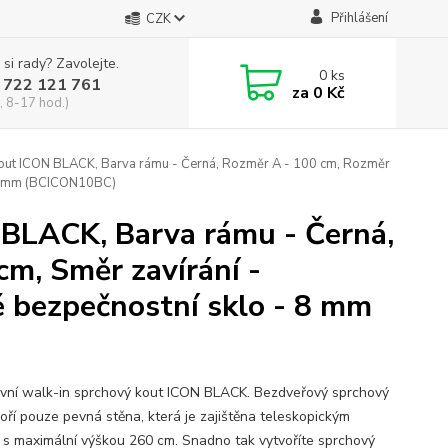
Přihlášení
CZK
 si rady? Zavolejte.
0
ks
 722 121 761
za
0 Kč
, 8-17 hod.)
ut ICON BLACK, Barva rámu - Černá, Rozměr A - 100 cm, Rozměr
 - 8 mm (BCICON10BC)
BLACK, Barva rámu - Černá,
m, Směr zavírání -
ré bezpečnostní sklo - 8 mm
ivní walk-in sprchový kout ICON BLACK. Bezdveřový sprchový
voří pouze pevná stěna, která je zajištěna teleskopickým
s maximální výškou 260 cm. Snadno tak vytvoříte sprchový