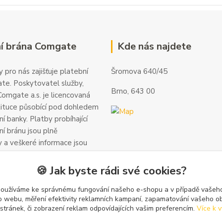
í brána Comgate
Kde nás najdete
 pro nás zajišťuje platební
Šromova 640/45
te. Poskytovatel služby,
Brno, 643 00
omgate a.s. je licencovaná
tituce působící pod dohledem
í banky. Platby probíhající
ní bránu jsou plně
 a veškeré informace jsou
alší informace a kontakty
gate.cz
.
🍪 Jak byste rádi své cookies?
používáme ke správnému fungování našeho e-shopu a v případě vašeho
k o webu, měření efektivity reklamních kampaní, zapamatování vašeho o
 stránek, či zobrazení reklam odpovídajících vašim preferencím.
Více k v