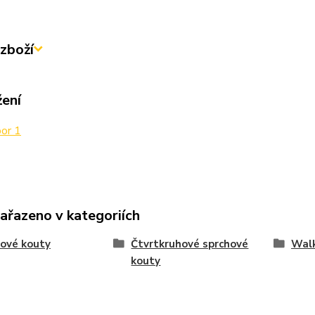
zboží
žení
or 1
zařazeno v kategoriích
ové kouty
Čtvrtkruhové sprchové
Walk
kouty