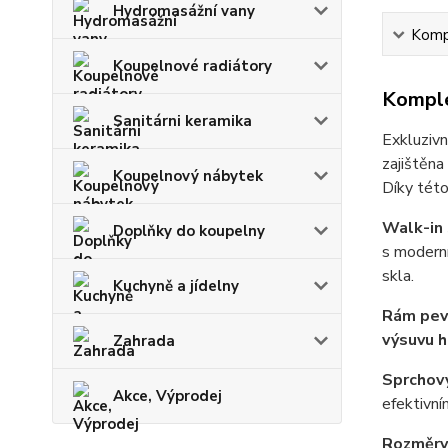
Hydromasážní vany
Kompl
Koupelnové radiátory
Komple
Sanitárni keramika
Exkluzivn
zajištěna
Koupelnový nábytek
Díky této
Walk-in
Doplňky do koupelny
s moderní
skla.
Kuchyně a jídelny
Rám pevn
výsuvu h
Zahrada
Sprchov
Akce, Výprodej
efektivn
Rozměry