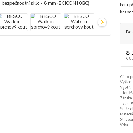
kout p
bezbar
Dos
8 
6 8
Číslo p
Výška:
Výplň:
Tloušťk
Záruka:
Tvar:
W
Směr ot
Materiá
Staveb
šířka: