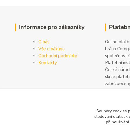
Informace pro zákazníky
Platebn
O nás
Online platby
Vše o nákupu
brána Comga
Obchodní podmínky
společnost C
Kontakty
Platební ins
České národn
skrze plateb
zabezpečeny
šifrovány. D
na
www.com
Soubory cookies 
sledování statisti
při používání