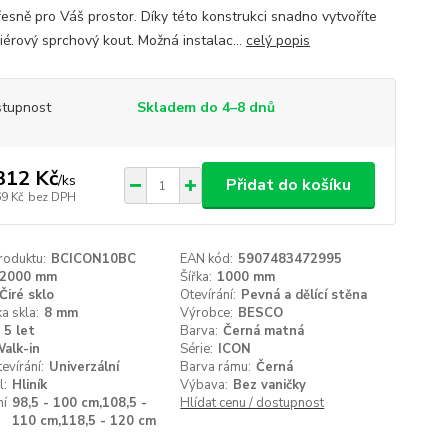
řesně pro Váš prostor. Díky této konstrukci snadno vytvoříte
iérový sprchový kout. Možná instalac...
celý popis
tupnost
Skladem do 4–8 dnů
312 Kč
/
ks
Přidat do košíku
69 Kč
bez DPH
roduktu:
BCICON10BC
EAN kód:
5907483472995
2000 mm
Šířka:
1000 mm
Čiré sklo
Otevírání:
Pevná a dělící stěna
a skla:
8 mm
Výrobce:
BESCO
5 let
Barva:
Černá matná
alk-in
Série:
ICON
evírání:
Univerzální
Barva rámu:
Černá
l:
Hliník
Výbava:
Bez vaničky
ní
98,5 - 100 cm,108,5 -
Hlídat cenu / dostupnost
110 cm,118,5 - 120 cm