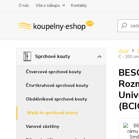
O nás
Vše o nákupu
Kontakty
Úvod
S
Sprchové kouty
C - 200 cm
BESC
Čtvercové sprchové kouty
Rozm
Čtvrtkruhové sprchové kouty
Univ
Obdélníkové sprchové kouty
(BC
Walk-In sprchové kouty
Vanové zástěny