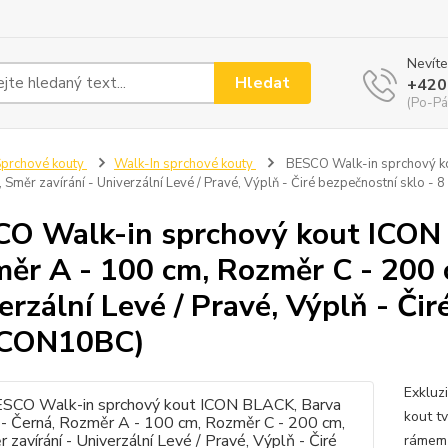
Nevíte
Hledat
+420
(Po-Pá
prchové kouty
Walk-In sprchové kouty
BESCO Walk-in sprchový ko
, Směr zavírání - Univerzální Levé / Pravé, Výplň - Čiré bezpečnostní sklo
O Walk-in sprchový kout ICON 
ěr A - 100 cm, Rozměr C - 200 c
erzální Levé / Pravé, Výplň - Či
ICON10BC)
Exkluz
kout t
rámem 