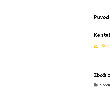
Původ 
Ke sta
Soub
Zboží 
Sprch