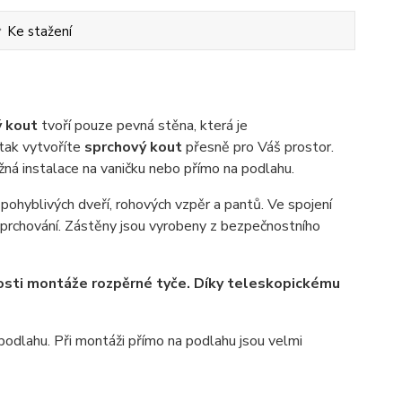
Ke stažení
 kout
tvoří pouze pevná stěna, která je
 tak vytvoříte
sprchový kout
přesně pro Váš prostor.
žná instalace na vaničku nebo přímo na podlahu.
í pohyblivých dveří, rohových vzpěr a pantů. Ve spojení
sprchování. Zástěny jsou vyrobeny z bezpečnostního
osti montáže rozpěrné tyče. Díky teleskopickému
podlahu. Při montáži přímo na podlahu jsou velmi