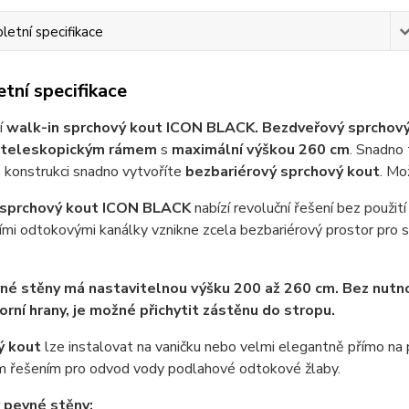
etní specifikace
tní specifikace
í
walk-in sprchový kout ICON BLACK.
Bezdveřový sprchový
teleskopickým rámem
s
maximální výškou 260 cm
. Snadno
 konstrukci snadno vytvoříte
bezbariérový sprchový kout
. Mo
 sprchový kout
ICON BLACK
nabízí revoluční řešení bez použit
mi odtokovými kanálky vznikne zcela bezbariérový prostor pro 
é stěny má nastavitelnou výšku 200 až 260 cm. Bez nutn
orní hrany, je možné přichytit zástěnu do stropu.
ý kout
lze instalovat na vaničku nebo velmi elegantně přímo na 
ím řešením pro odvod vody podlahové odtokové žlaby.
 pevné stěny: