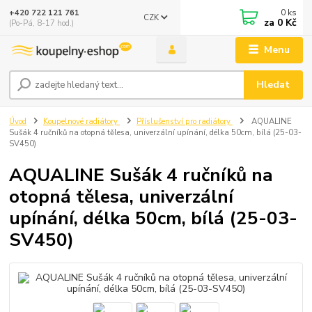
0
ks
+420 722 121 761
CZK
za
0 Kč
(Po-Pá, 8-17 hod.)
Menu
Hledat
Úvod
Koupelnové radiátory
Příslušenství pro radiátory
AQUALINE
Sušák 4 ručníků na otopná tělesa, univerzální upínání, délka 50cm, bílá (25-03-
SV450)
AQUALINE Sušák 4 ručníků na
otopná tělesa, univerzální
upínání, délka 50cm, bílá (25-03-
SV450)