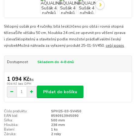
Sklopný sušák pro 4 ručníky, bílá leskUrčeno pro oblá i rovná otopná
tělesaŠíře věšáku 50 cm, hloubka 24 cmLze upevnit pro věšení zprava
i zlevaSklopitelný a stavitelný podle množství prádlaKvalitní český
výrobekMožná náhrada za vyřazený produkt 25-01-SV450.
celý popis
Dostupnost
Skladem do 4–8 dnů
1 094 Kč
/
ks
904 Kč
bez DPH
Přidat do košíku
Číslo produktu:
SPH25-03-SV450
EAN kód:
8590913945090
Šířka:
500 mm
Hloubka:
236 mm
Balení:
1 ks
Záruka:
2 roky