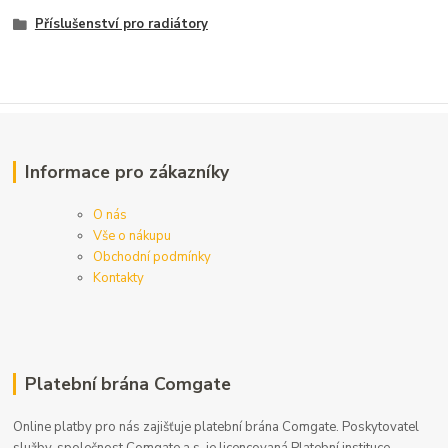
Příslušenství pro radiátory
Informace pro zákazníky
O nás
Vše o nákupu
Obchodní podmínky
Kontakty
Platební brána Comgate
Online platby pro nás zajišťuje platební brána Comgate. Poskytovatel
služby, společnost Comgate a.s. je licencovaná Platební instituce