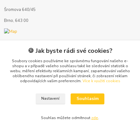
Šromova 640/45
Brno, 643 00
Kontakty
🍪 Jak byste rádi své cookies?
Soubory cookies používáme ke správnému fungování našeho e-
shopu a v případě vašeho souhlasu také ke sledování statistik o
webu, měření efektivity reklamních kampaní, zapamatování vašeho
oblíbeného nastavení při používání stránek, či zobrazení reklam
+420 722 121 761
odpovídajících vašim preferencím.
Více k využití cookies
(Po-Pá, 8-17 hod.)
Souhlasím
Nastavení
info@koupelny-eshop.com
Souhlas můžete odmítnout
zde
.