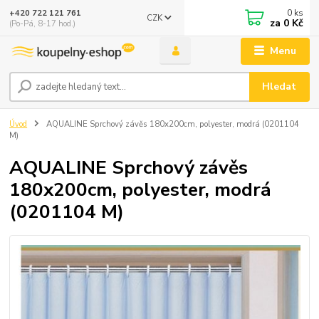
0
ks
+420 722 121 761
CZK
za
0 Kč
(Po-Pá, 8-17 hod.)
Menu
Hledat
Úvod
AQUALINE Sprchový závěs 180x200cm, polyester, modrá (0201104
M)
AQUALINE Sprchový závěs
180x200cm, polyester, modrá
(0201104 M)