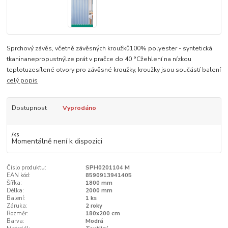
Sprchový závěs, včetně závěsných kroužků100% polyester - syntetická
tkaninanepropustnýlze prát v pračce do 40 °Cžehlení na nízkou
teplotuzesílené otvory pro závěsné kroužky, kroužky jsou součástí balení
celý popis
Dostupnost
Vyprodáno
/
ks
Momentálně není k dispozici
Číslo produktu:
SPH0201104 M
EAN kód:
8590913941405
Šířka:
1800 mm
Délka:
2000 mm
Balení:
1 ks
Záruka:
2 roky
Rozměr:
180x200 cm
Barva:
Modrá