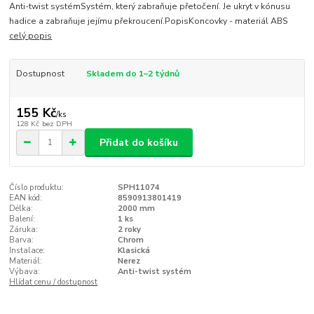
Anti-twist systémSystém, který zabraňuje přetočení. Je ukryt v kónusu
hadice a zabraňuje jejímu překroucení.PopisKoncovky - materiál ABS
celý popis
Dostupnost
Skladem do 1–2 týdnů
155 Kč
/
ks
128 Kč
bez DPH
Přidat do košíku
Číslo produktu:
SPH11074
EAN kód:
8590913801419
Délka:
2000 mm
Balení:
1 ks
Záruka:
2 roky
Barva:
Chrom
Instalace:
Klasická
Materiál:
Nerez
Výbava:
Anti-twist systém
Hlídat cenu / dostupnost