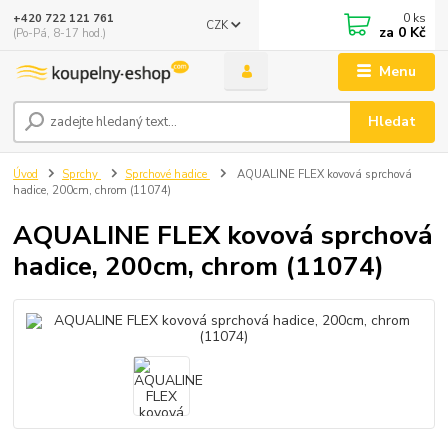
0
ks
+420 722 121 761
CZK
za
0 Kč
(Po-Pá, 8-17 hod.)
Menu
Hledat
Úvod
Sprchy
Sprchové hadice
AQUALINE FLEX kovová sprchová
hadice, 200cm, chrom (11074)
AQUALINE FLEX kovová sprchová
hadice, 200cm, chrom (11074)