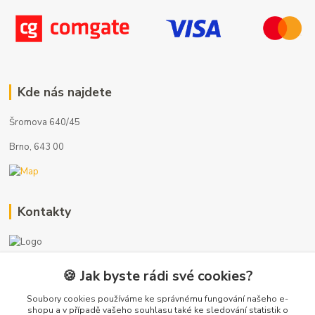
Kde nás najdete
Šromova 640/45
Brno, 643 00
Kontakty
🍪 Jak byste rádi své cookies?
+420 722 121 761
(Po-Pá, 8-17 hod.)
Soubory cookies používáme ke správnému fungování našeho e-
shopu a v případě vašeho souhlasu také ke sledování statistik o